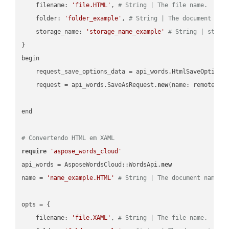
    filename: 
'file.HTML'
, 
# String | The file name.
    folder: 
'folder_example'
, 
# String | The document fol
    storage_name: 
'storage_name_example'
# String | stora
}

begin

    request_save_options_data = api_words.HtmlSaveOptions
    request = api_words.SaveAsRequest.
new
(name: remote_nam
end

# Convertendo HTML em XAML
require
'aspose_words_cloud'
api_words = AsposeWordsCloud::WordsApi.
new
name = 
'name_example.HTML'
# String | The document name.
opts = { 

    filename: 
'file.XAML'
, 
# String | The file name.