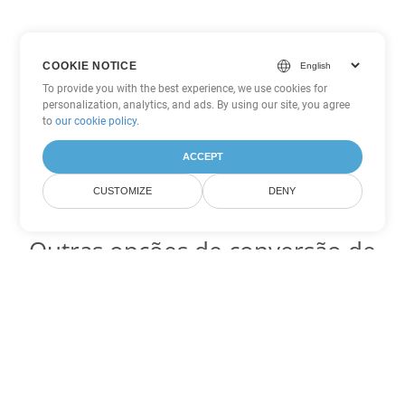
COOKIE NOTICE
To provide you with the best experience, we use cookies for
personalization, analytics, and ads. By using our site, you agree
to
our cookie policy
.
ACCEPT
CUSTOMIZE
DENY
Outras opções de conversão de
Word
Converter PDF em DOC
DOC:
Microsoft Word Binary Format
Converter PDF em DOT