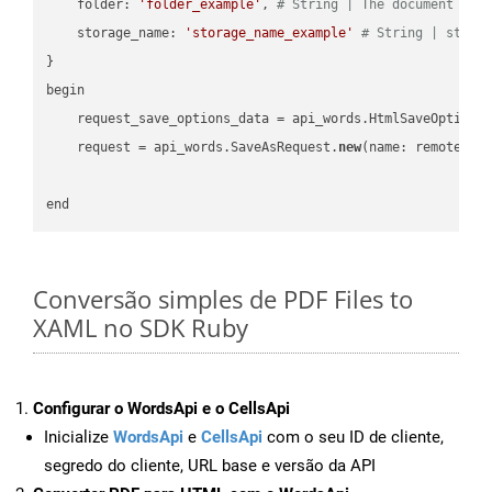
    folder: 
'folder_example'
, 
# String | The document fol
    storage_name: 
'storage_name_example'
# String | stora
}

begin

    request_save_options_data = api_words.HtmlSaveOptions
    request = api_words.SaveAsRequest.
new
(name: remote_nam
Conversão simples de PDF Files to
XAML no SDK Ruby
Configurar o WordsApi e o CellsApi
Inicialize
WordsApi
e
CellsApi
com o seu ID de cliente,
segredo do cliente, URL base e versão da API