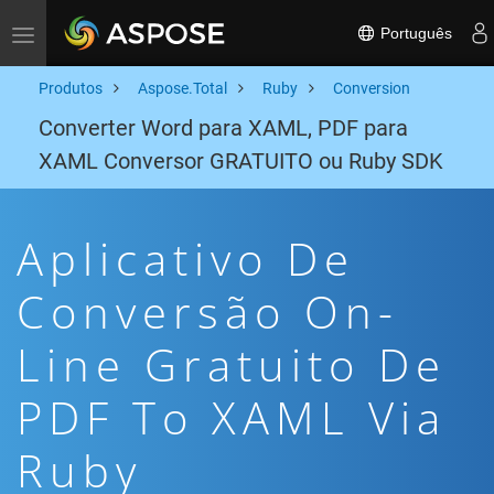
Português
Toggle navigation
Produtos
Aspose.Total
Ruby
Conversion
Converter Word para XAML, PDF para
XAML Conversor GRATUITO ou Ruby SDK
Aplicativo De
Conversão On-
Line Gratuito De
PDF To XAML Via
Ruby