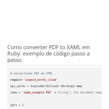
Como converter PDF to XAML em
Ruby: exemplo de código passo a
passo
# Convertendo PDF em HTML
require
'aspose_words_cloud'
api_words = AsposeWordsCloud::WordsApi.
new
name = 
'name_example.PDF'
# String | The document name.
opts = { 
