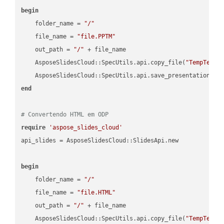
begin
    folder_name = 
"/"
    file_name = 
"file.PPTM"
    out_path = 
"/"
 + file_name

    AsposeSlidesCloud::SpecUtils.api.copy_file(
"TempTests
    AsposeSlidesCloud::SpecUtils.api.save_presentation(fi
end
# Convertendo HTML em ODP
require
'aspose_slides_cloud'
api_slides = AsposeSlidesCloud::SlidesApi.new

begin
    folder_name = 
"/"
    file_name = 
"file.HTML"
    out_path = 
"/"
 + file_name

    AsposeSlidesCloud::SpecUtils.api.copy_file(
"TempTests