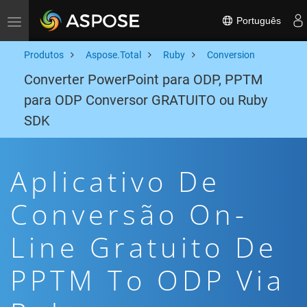
Português
Toggle navigation
Produtos
Aspose.Total
Ruby
Conversion
Converter PowerPoint para ODP, PPTM
para ODP Conversor GRATUITO ou Ruby
SDK
Aplicativo De
Conversão On-
Line Gratuito De
PPTM To ODP Via