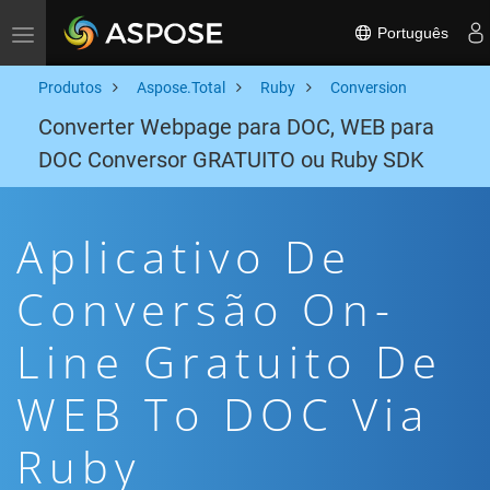
Português
Toggle navigation
Produtos
Aspose.Total
Ruby
Conversion
Converter Webpage para DOC, WEB para
DOC Conversor GRATUITO ou Ruby SDK
Aplicativo De
Conversão On-
Line Gratuito De
WEB To DOC Via
Ruby