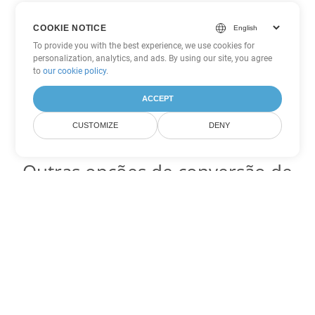
COOKIE NOTICE
To provide you with the best experience, we use cookies for
personalization, analytics, and ads. By using our site, you agree
to
our cookie policy
.
ACCEPT
CUSTOMIZE
DENY
Outras opções de conversão de
PDF
Converter WEB em DOC
DOC:
Microsoft Word Binary Format
Converter WEB em DOT
DOT:
Microsoft Word Template Files