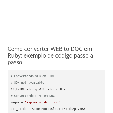
Como converter WEB to DOC em
Ruby: exemplo de código passo a
passo
# Convertendo WEB em HTML
# SDK not available
%!(EXTRA 
string
=WEB, 
string
# Convertendo HTML em DOC
require
'aspose_words_cloud'
api_words = AsposeWordsCloud::WordsApi.
new