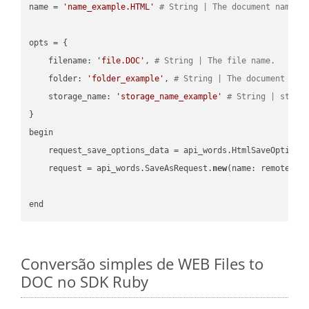
name = 
'name_example.HTML'
# String | The document name.
opts = { 

    filename: 
'file.DOC'
, 
# String | The file name.
    folder: 
'folder_example'
, 
# String | The document fol
    storage_name: 
'storage_name_example'
# String | stora
}

begin

    request_save_options_data = api_words.HtmlSaveOptions
    request = api_words.SaveAsRequest.
new
(name: remote_nam
Conversão simples de WEB Files to
DOC no SDK Ruby