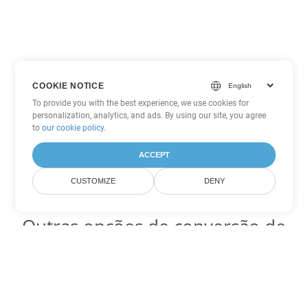
COOKIE NOTICE
To provide you with the best experience, we use cookies for
personalization, analytics, and ads. By using our site, you agree
to
our cookie policy
.
ACCEPT
CUSTOMIZE
DENY
Outras opções de conversão de
PDF
Converter WEB em DOC
DOC:
Microsoft Word Binary Format