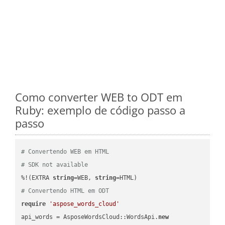
Como converter WEB to ODT em
Ruby: exemplo de código passo a
passo
# Convertendo WEB em HTML
# SDK not available
%!(EXTRA 
string
=WEB, 
string
# Convertendo HTML em ODT
require
'aspose_words_cloud'
api_words = AsposeWordsCloud::WordsApi.
new