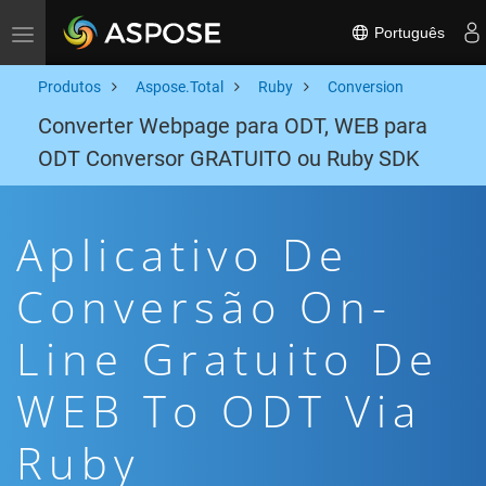
Português
Toggle navigation
Produtos
Aspose.Total
Ruby
Conversion
Converter Webpage para ODT, WEB para
ODT Conversor GRATUITO ou Ruby SDK
Aplicativo De
Conversão On-
Line Gratuito De
WEB To ODT Via
Ruby