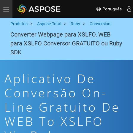
Português
Toggle navigation
Produtos
Aspose.Total
Ruby
Conversion
Converter Webpage para XSLFO, WEB
para XSLFO Conversor GRATUITO ou Ruby
SDK
Aplicativo De
Conversão On-
Line Gratuito De
WEB To XSLFO