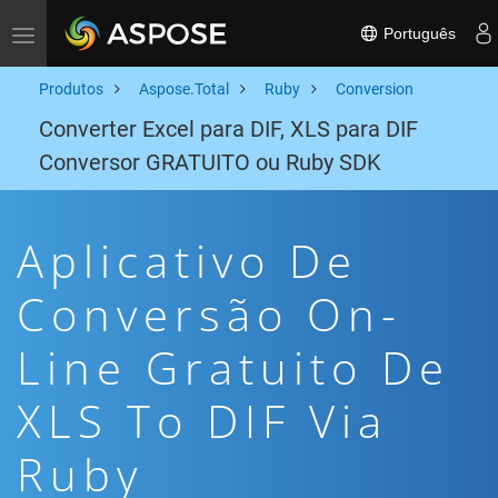
Português
Toggle navigation
Produtos
Aspose.Total
Ruby
Conversion
Converter Excel para DIF, XLS para DIF
Conversor GRATUITO ou Ruby SDK
Aplicativo De
Conversão On-
Line Gratuito De
XLS To DIF Via
Ruby