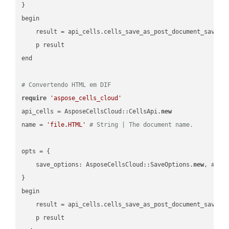
}

begin

    result = api_cells.cells_save_as_post_document_save_a
    p result

end

# Convertendo HTML em DIF
require
'aspose_cells_cloud'
api_cells = AsposeCellsCloud::CellsApi.
new
name = 
'file.HTML'
# String | The document name.
opts = { 

    save_options: AsposeCellsCloud::SaveOptions.
new
, 
# Sa
}

begin

    result = api_cells.cells_save_as_post_document_save_a
    p result
