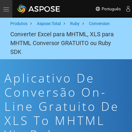
Português
Toggle navigation
Produtos
Aspose.Total
Ruby
Conversion
Converter Excel para MHTML, XLS para
MHTML Conversor GRATUITO ou Ruby
SDK
Aplicativo De
Conversão On-
Line Gratuito De
XLS To MHTML