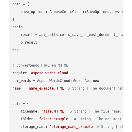
opts = { 

    save_options: AsposeCellsCloud::SaveOptions.
new
, 
# Sa
}

begin

    result = api_cells.cells_save_as_post_document_save_a
    p result

end

# Convertendo HTML em MHTML
require
'aspose_words_cloud'
api_words = AsposeWordsCloud::WordsApi.
new
name = 
'name_example.HTML'
# String | The document name.
opts = { 

    filename: 
'file.MHTML'
, 
# String | The file name.
    folder: 
'folder_example'
, 
# String | The document fol
    storage_name: 
'storage_name_example'
# String | stora