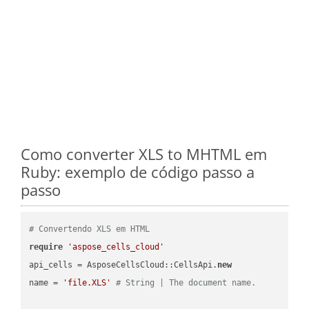
Como converter XLS to MHTML em
Ruby: exemplo de código passo a
passo
# Convertendo XLS em HTML
require
'aspose_cells_cloud'
api_cells = AsposeCellsCloud::CellsApi.
new
name = 
'file.XLS'
# String | The document name.