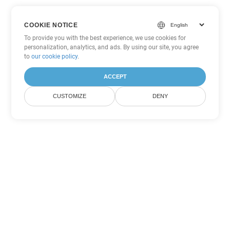
COOKIE NOTICE
To provide you with the best experience, we use cookies for
personalization, analytics, and ads. By using our site, you agree
to
our cookie policy
.
ACCEPT
CUSTOMIZE
DENY
Outras opções de conversão de
Excel
Converter XLS em DOC
DOC:
Microsoft Word Binary Format
Converter XLS em DOT