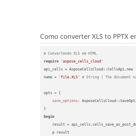
Como converter XLS to PPTX e
# Convertendo XLS em HTML
require
'aspose_cells_cloud'
api_cells = AsposeCellsCloud::CellsApi.new

name = 
'file.XLS'
# String | The document n
opts = { 

save_options:
 AsposeCellsCloud::SaveOpt
begin
    result = api_cells.cells_save_as_post_d