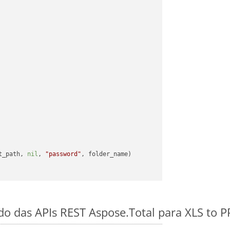
t_path, 
nil
, 
"password"
do das APIs REST Aspose.Total para XLS to 