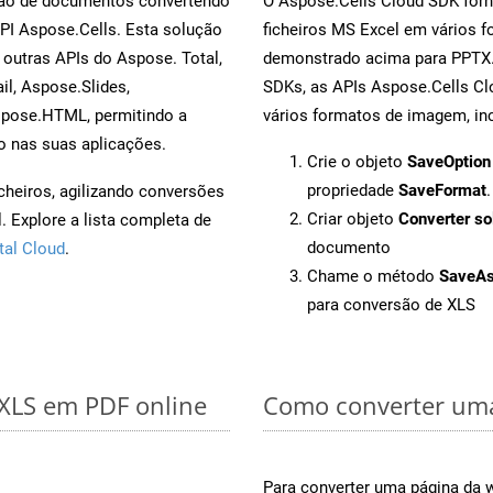
rsão de documentos convertendo
O Aspose.Cells Cloud SDK forn
API Aspose.Cells. Esta solução
ficheiros MS Excel em vários 
outras APIs do Aspose. Total,
demonstrado acima para PPTX. 
l, Aspose.Slides,
SDKs, as APIs Aspose.Cells Cl
spose.HTML, permitindo a
vários formatos de imagem, inc
o nas suas aplicações.
Crie o objeto
SaveOption
propriedade
SaveFormat
.
cheiros, agilizando conversões
Criar objeto
Converter so
 Explore a lista completa de
documento
tal Cloud
.
Chame o método
SaveA
para conversão de XLS
 XLS em PDF online
Como converter uma
Para converter uma página da 