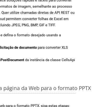
ece soluções rápidas e fáceis para converter
formatos de imagem, semelhante ao processo
Quer utilize chamadas diretas de API REST ou
oud permitem converter folhas de Excel em
luindo JPEG, PNG, BMP, GIF e TIFF.
e defina o formato desejado usando a
licitação de documento
para converter XLS
sPostDocument
da instância da classe CellsApi
 página da Web para o formato PPTX
web para o formato PPTX, siga estas etapas: