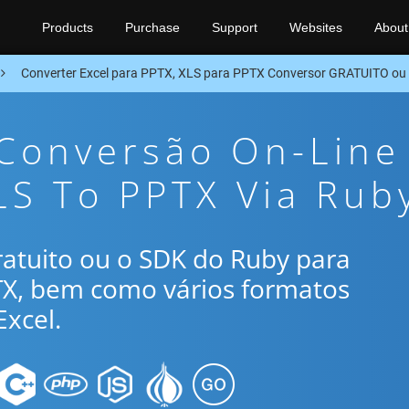
Products
Purchase
Support
Websites
About
Converter Excel para PPTX, XLS para PPTX Conversor GRATUITO ou
 Conversão On-Line
LS To PPTX Via Rub
gratuito ou o SDK do Ruby para
TX, bem como vários formatos
xcel.