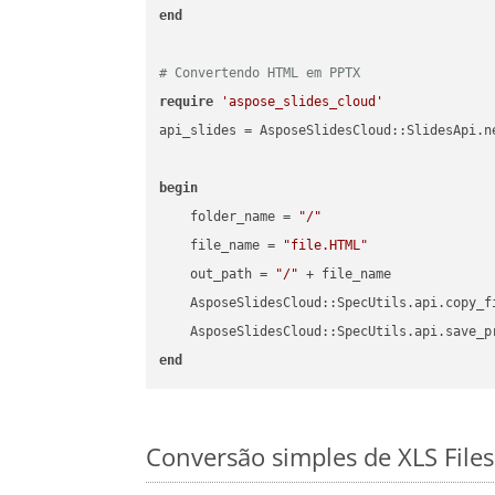
end
# Convertendo HTML em PPTX
require
'aspose_slides_cloud'
api_slides = AsposeSlidesCloud::SlidesApi.ne
begin
    folder_name = 
"/"
    file_name = 
"file.HTML"
    out_path = 
"/"
 + file_name

    AsposeSlidesCloud::SpecUtils.api.copy_f
    AsposeSlidesCloud::SpecUtils.api.save_p
end
Conversão simples de XLS File