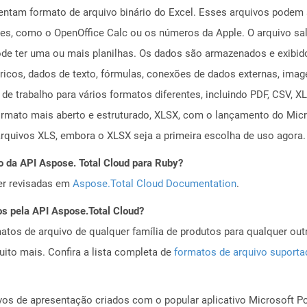
ntam formato de arquivo binário do Excel. Esses arquivos podem 
es, como o OpenOffice Calc ou os números da Apple. O arquivo sa
pode ter uma ou mais planilhas. Os dados são armazenados e exibid
ricos, dados de texto, fórmulas, conexões de dados externas, imag
de trabalho para vários formatos diferentes, incluindo PDF, CSV, X
formato mais aberto e estruturado, XLSX, com o lançamento do Mic
 arquivos XLS, embora o XLSX seja a primeira escolha de uso agora.
o da API Aspose. Total Cloud para Ruby?
er revisadas em
Aspose.Total Cloud Documentation
.
os pela API Aspose.Total Cloud?
tos de arquivo de qualquer família de produtos para qualquer outr
to mais. Confira a lista completa de
formatos de arquivo suport
s de apresentação criados com o popular aplicativo Microsoft Pow