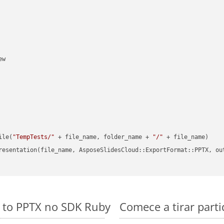
w

ile(
"TempTests/"
 + file_name, folder_name + 
"/"
 + file_name)

resentation(file_name, AsposeSlidesCloud::ExportFormat::PPTX, ou
s to PPTX no SDK Ruby
Comece a tirar parti