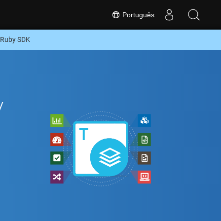
Português
 Ruby SDK
y