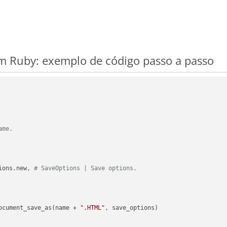
m Ruby: exemplo de código passo a passo
ame.
ions.new, 
# SaveOptions | Save options.
ocument_save_as(name + 
".HTML"
, save_options)
