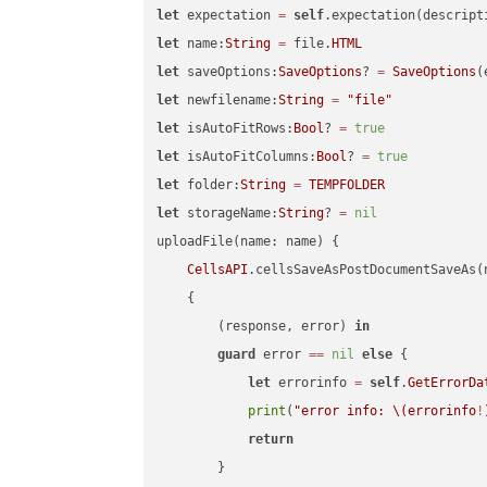
let
 expectation 
=
self
.expectation(descript
let
 name:
String
=
 file.
HTML
let
 saveOptions:
SaveOptions
? 
=
SaveOptions
(
let
 newfilename:
String
=
"file"
let
 isAutoFitRows:
Bool
? 
=
true
let
 isAutoFitColumns:
Bool
? 
=
true
let
 folder:
String
=
TEMPFOLDER
let
 storageName:
String
? 
=
nil
uploadFile(name: name) {

CellsAPI
.cellsSaveAsPostDocumentSaveAs(
    {

        (response, error) 
in
guard
 error 
==
nil
else
 {

let
 errorinfo 
=
self
.
GetErrorDa
print
(
"error info: 
\(errorinfo
!
return
        }
