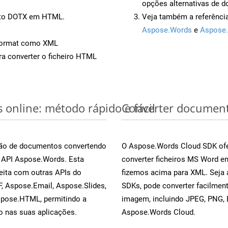
opções alternativas de d
ento DOTX em HTML.
Veja também a referênci
Aspose.Words
e
Aspose.
Format como XML
a converter o ficheiro HTML
online: método rápido e fácil
Converter document
rsão de documentos convertendo
O Aspose.Words Cloud SDK ofe
a API Aspose.Words. Esta
converter ficheiros MS Word e
eita com outras APIs do
fizemos acima para XML. Seja 
, Aspose.Email, Aspose.Slides,
SDKs, pode converter facilme
spose.HTML, permitindo a
imagem, incluindo JPEG, PNG, B
o nas suas aplicações.
Aspose.Words Cloud.