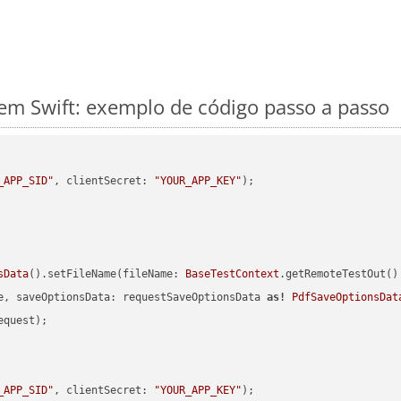
m Swift: exemplo de código passo a passo
_APP_SID"
, clientSecret: 
"YOUR_APP_KEY"
sData
().setFileName(fileName: 
BaseTestContext
.getRemoteTestOut()
e, saveOptionsData: requestSaveOptionsData 
as!
PdfSaveOptionsDat
quest);

_APP_SID"
, clientSecret: 
"YOUR_APP_KEY"