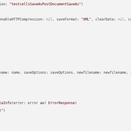
ion: 
"testcellsSaveAsPostDocumentSaveAs"
enableHTTPCompression: 
nil
, saveFormat: 
"XML"
, clearData: 
nil
, c
name: name, saveOptions: saveOptions, newfilename: newfilename, 
taInfo
(error: error 
as!
ErrorResponse
)

)
"
)
