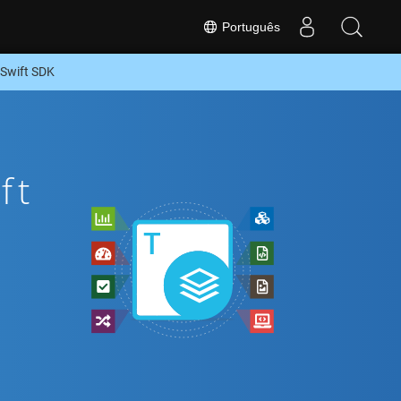
Português
Swift SDK
ft