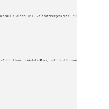
achedFileFolder: 
nil
, validateMergedAreas: 
nil
, refreshChartCach
isAutoFitRows: isAutoFitRows, isAutoFitColumns: isAutoFitColumns,