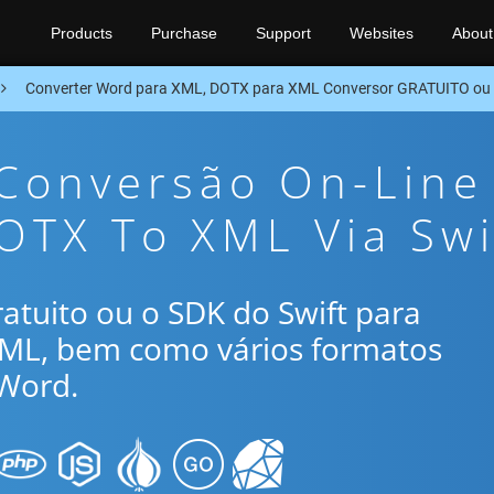
Products
Purchase
Support
Websites
About
Converter Word para XML, DOTX para XML Conversor GRATUITO ou 
 Conversão On-Line
OTX To XML Via Swi
gratuito ou o SDK do Swift para
XML, bem como vários formatos
Word.