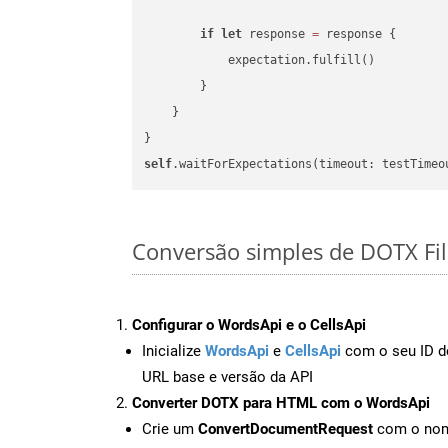
if
let
 response 
=
 response {

            expectation.fulfill()

        }

    }

self
.waitForExpectations(timeout: testTimeo
Conversão simples de DOTX Fil
Configurar o WordsApi e o CellsApi
Inicialize
WordsApi
e
CellsApi
com o seu ID de
URL base e versão da API
Converter DOTX para HTML com o WordsApi
Crie um
ConvertDocumentRequest
com o nome