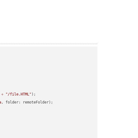
 
+
"/file.HTML"
a