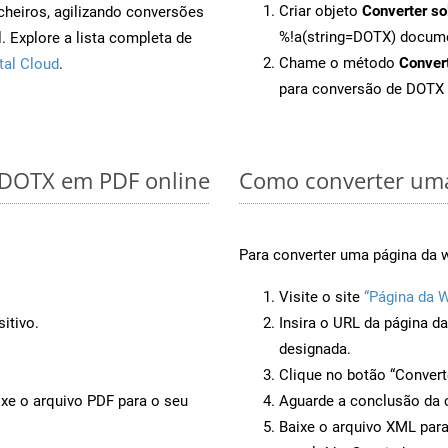
Criar objeto
Converter so
cheiros, agilizando conversões
%!a(string=DOTX) docum
 Explore a lista completa de
Chame o método
Conver
tal Cloud
.
para conversão de DOTX
r DOTX em PDF online
Como converter uma
Para converter uma página da 
Visite o site
“Página da 
itivo.
Insira o URL da página d
designada.
Clique no botão “Convert
ixe o arquivo PDF para o seu
Aguarde a conclusão da 
Baixe o arquivo XML para