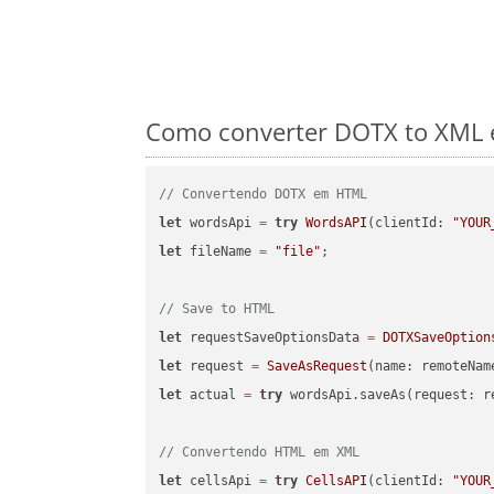
Como converter DOTX to XML e
// Convertendo DOTX em HTML
let
 wordsApi 
=
try
WordsAPI
(clientId: 
"YOUR
let
 fileName 
=
"file"
;

// Save to HTML
let
 requestSaveOptionsData 
=
DOTXSaveOption
let
 request 
=
SaveAsRequest
(name: remoteNam
let
 actual 
=
try
 wordsApi.saveAs(request: re
// Convertendo HTML em XML
let
 cellsApi 
=
try
CellsAPI
(clientId: 
"YOUR