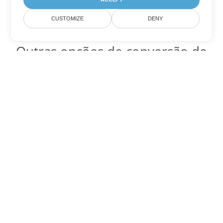
CUSTOMIZE
DENY
Outras opções de conversão de
Word
Converter MOBI em DOC
DOC:
Microsoft Word Binary Format
Converter MOBI em DOT
DOT:
Microsoft Word Template Files
Converter MOBI em DOCX
DOCX:
Office 2007+ Word Document
Converter MOBI em DOCM