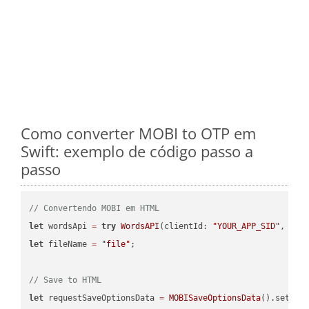
Como converter MOBI to OTP em
Swift: exemplo de código passo a
passo
// Convertendo MOBI em HTML
let
 wordsApi 
=
try
WordsAPI
(clientId: 
"YOUR_APP_SID"
, cli
let
 fileName 
=
"file"
;

// Save to HTML
let
 requestSaveOptionsData 
=
MOBISaveOptionsData
().setFil