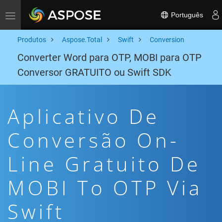
Português
Toggle navigation
Produtos
Aspose.Total
Swift
Conversion
Converter Word para OTP, MOBI para OTP
Conversor GRATUITO ou Swift SDK
Aplicativo De
Conversão On-
Line Gratuito De
MOBI To OTP Via
Swift