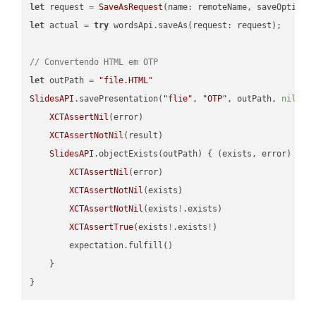
let
 request 
=
SaveAsRequest
(name: remoteName, saveOptions
let
 actual 
=
try
 wordsApi.saveAs(request: request);

// Convertendo HTML em OTP
let
 outPath 
=
"file.HTML"
SlidesAPI
.savePresentation(
"flie"
, 
"OTP"
, outPath, 
nil
, 
"
XCTAssertNil
(error)

XCTAssertNotNil
(result)

SlidesAPI
.objectExists(outPath) { (exists, error) -> 
XCTAssertNil
(error)

XCTAssertNotNil
(exists)

XCTAssertNotNil
(exists
!
.exists)

XCTAssertTrue
(exists
!
.exists
!
)

        expectation.fulfill()

    }
