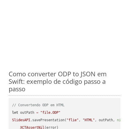
Como converter ODP to JSON em
Swift: exemplo de código passo a
passo
// Convertendo ODP em HTML
let
 outPath 
=
"file.ODP"
SlidesAPI
.savePresentation(
"flie"
, 
"HTML"
, outPath, 
nil
, 
XCTAssertNil
(error)
