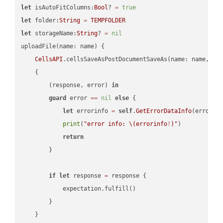
let
 isAutoFitColumns:
Bool
? 
=
true
let
 folder:
String
=
TEMPFOLDER
let
 storageName:
String
? 
=
nil
uploadFile(name: name) {

CellsAPI
.cellsSaveAsPostDocumentSaveAs(name: name, sav
    {

        (response, error) 
in
guard
 error 
==
nil
else
 {

let
 errorinfo 
=
self
.
GetErrorDataInfo
(error: 
print
(
"error info: 
\(errorinfo
!
)
"
)

return
        }

if
let
 response 
=
 response {

            expectation.fulfill()

        }

    }
