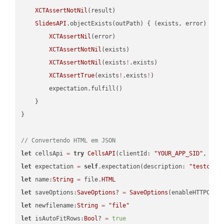
XCTAssertNotNil
(result)

SlidesAPI
.objectExists(outPath) { (exists, error) -> 
XCTAssertNil
(error)

XCTAssertNotNil
(exists)

XCTAssertNotNil
(exists
!
.exists)

XCTAssertTrue
(exists
!
.exists
!
)

        expectation.fulfill()

    }

}

// Convertendo HTML em JSON
let
 cellsApi 
=
try
CellsAPI
(clientId: 
"YOUR_APP_SID"
, cli
let
 expectation 
=
self
.expectation(description: 
"testcell
let
 name:
String
=
 file.
HTML
let
 saveOptions:
SaveOptions
? 
=
SaveOptions
(enableHTTPComp
let
 newfilename:
String
=
"file"
let
 isAutoFitRows:
Bool
? 
=
true