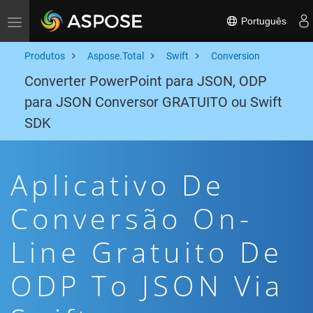
Português
Toggle navigation
Produtos
Aspose.Total
Swift
Conversion
Converter PowerPoint para JSON, ODP
para JSON Conversor GRATUITO ou Swift
SDK
Aplicativo De
Conversão On-
Line Gratuito De
ODP To JSON Via