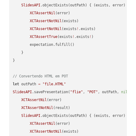
SlidesAPI
.objectExists(outPath) { (exists, error) -> 
XCTAssertNil
(error)

XCTAssertNotNil
(exists)

XCTAssertNotNil
(exists
!
.exists)

XCTAssertTrue
(exists
!
.exists
!
)

        expectation.fulfill()

    }

}

// Convertendo HTML em POT
let
 outPath 
=
"file.HTML"
SlidesAPI
.savePresentation(
"flie"
, 
"POT"
, outPath, 
nil
, 
"
XCTAssertNil
(error)

XCTAssertNotNil
(result)

SlidesAPI
.objectExists(outPath) { (exists, error) -> 
XCTAssertNil
(error)

XCTAssertNotNil
(exists)
