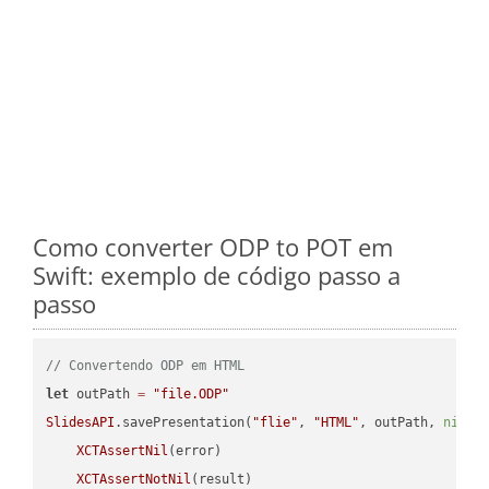
Como converter ODP to POT em
Swift: exemplo de código passo a
passo
// Convertendo ODP em HTML
let
 outPath 
=
"file.ODP"
SlidesAPI
.savePresentation(
"flie"
, 
"HTML"
, outPath, 
nil
, 
XCTAssertNil
(error)

XCTAssertNotNil
(result)
