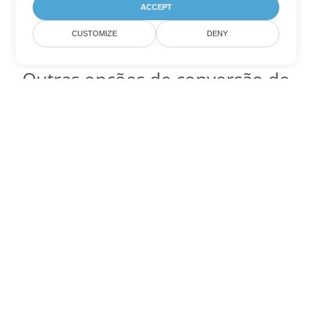
ACCEPT
CUSTOMIZE
DENY
Outras opções de conversão de
PowerPoint
Converter ODP em DOC
DOC:
Microsoft Word Binary Format
Converter ODP em DOT
DOT:
Microsoft Word Template Files
Converter ODP em DOCX
DOCX:
Office 2007+ Word Document
Converter ODP em DOCM