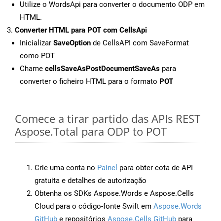
Utilize o WordsApi para converter o documento ODP em
HTML.
Converter HTML para POT com CellsApi
Inicializar
SaveOption
de CellsAPI com SaveFormat
como POT
Chame
cellsSaveAsPostDocumentSaveAs
para
converter o ficheiro HTML para o formato
POT
Comece a tirar partido das APIs REST
Aspose.Total para ODP to POT
Crie uma conta no
Painel
para obter cota de API
gratuita e detalhes de autorização
Obtenha os SDKs Aspose.Words e Aspose.Cells
Cloud para o código-fonte Swift em
Aspose.Words
GitHub
e repositórios
Aspose.Cells GitHub
para