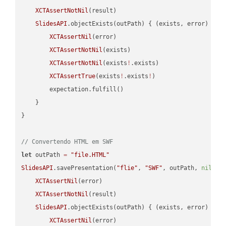
XCTAssertNotNil
(result)

SlidesAPI
.objectExists(outPath) { (exists, error) -> 
XCTAssertNil
(error)

XCTAssertNotNil
(exists)

XCTAssertNotNil
(exists
!
.exists)

XCTAssertTrue
(exists
!
.exists
!
)

        expectation.fulfill()

    }

}

// Convertendo HTML em SWF
let
 outPath 
=
"file.HTML"
SlidesAPI
.savePresentation(
"flie"
, 
"SWF"
, outPath, 
nil
, 
"
XCTAssertNil
(error)

XCTAssertNotNil
(result)

SlidesAPI
.objectExists(outPath) { (exists, error) -> 
XCTAssertNil
(error)
