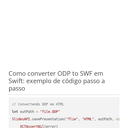
Como converter ODP to SWF em
Swift: exemplo de código passo a
passo
// Convertendo ODP em HTML
let
 outPath 
=
"file.ODP"
SlidesAPI
.savePresentation(
"flie"
, 
"HTML"
, outPath, 
nil
, 
XCTAssertNil
(error)
