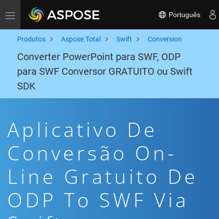
Português
Toggle navigation
Produtos
Aspose.Total
Swift
Conversion
Converter PowerPoint para SWF, ODP
para SWF Conversor GRATUITO ou Swift
SDK
Aplicativo De
Conversão On-
Line Gratuito De
ODP To SWF Via