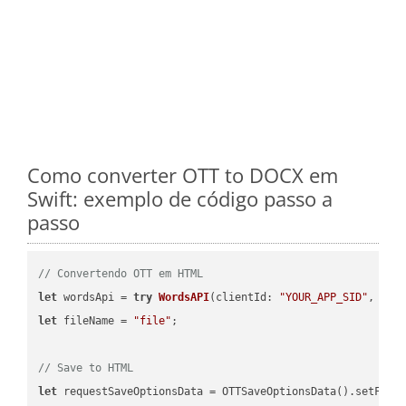
Como converter OTT to DOCX em
Swift: exemplo de código passo a
passo
// Convertendo OTT em HTML
let
 wordsApi = 
try
WordsAPI
(
clientId: 
"YOUR_APP_SID"
, cli
let
 fileName = 
"file"
;

// Save to HTML
let
 requestSaveOptionsData = OTTSaveOptionsData().setFile