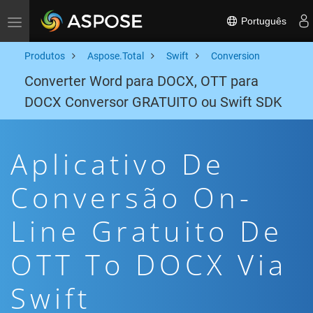
Português
Toggle navigation
Produtos
Aspose.Total
Swift
Conversion
Converter Word para DOCX, OTT para
DOCX Conversor GRATUITO ou Swift SDK
Aplicativo De
Conversão On-
Line Gratuito De
OTT To DOCX Via
Swift