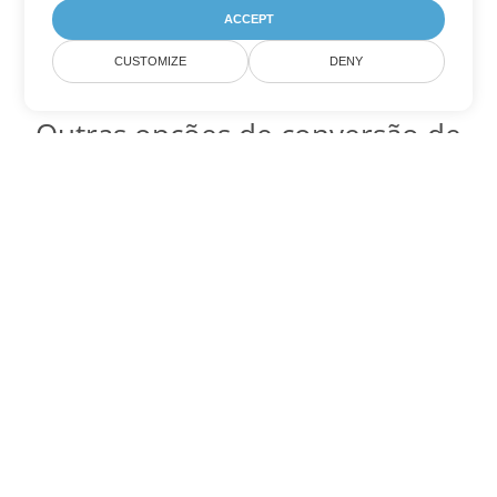
ACCEPT
CUSTOMIZE
DENY
Outras opções de conversão de
Word
Converter OTT em DOC
DOC:
Microsoft Word Binary Format
Converter OTT em DOT
DOT:
Microsoft Word Template Files
Converter OTT em DOCX
DOCX:
Office 2007+ Word Document
Converter OTT em DOCM