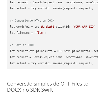
let
 request = SaveAsRequest(name: remoteName, saveOptions
let
 actual = 
try
 wordsApi.saveAs(request: request);

// Convertendo HTML em DOCX
let
 wordsApi = 
try
WordsAPI
(
clientId: 
"YOUR_APP_SID"
, cli
let
 fileName = 
"file"
;

// Save to HTML
let
 requestSaveOptionsData = HTMLSaveOptionsData().setFil
let
 request = SaveAsRequest(name: remoteName, saveOptions
let
 actual = 
try
Conversão simples de OTT Files to
DOCX no SDK Swift