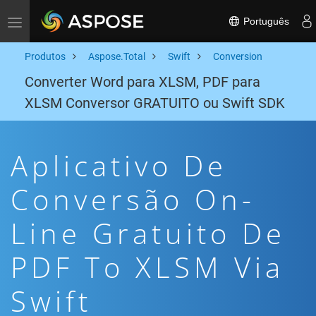
Português
Toggle navigation
Produtos
Aspose.Total
Swift
Conversion
Converter Word para XLSM, PDF para
XLSM Conversor GRATUITO ou Swift SDK
Aplicativo De
Conversão On-
Line Gratuito De
PDF To XLSM Via
Swift