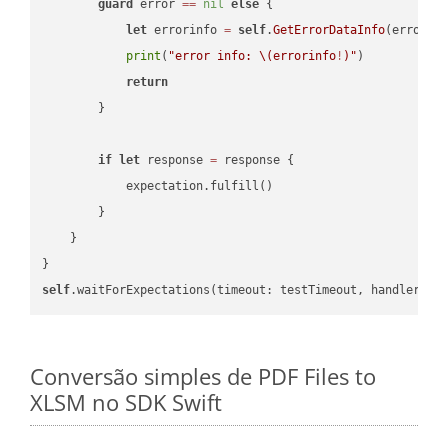
guard
 error 
==
nil
else
 {

let
 errorinfo 
=
self
.
GetErrorDataInfo
(error: 
print
(
"error info: 
\(errorinfo
!
)
"
)

return
        }

if
let
 response 
=
 response {

            expectation.fulfill()

        }

    }

self
.waitForExpectations(timeout: testTimeout, handler: 
n
Conversão simples de PDF Files to
XLSM no SDK Swift