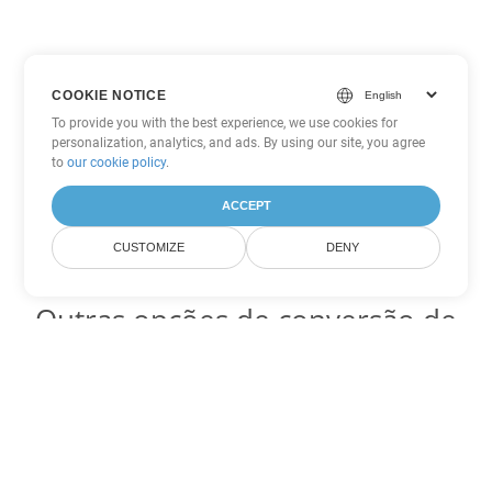
COOKIE NOTICE
To provide you with the best experience, we use cookies for
personalization, analytics, and ads. By using our site, you agree
to
our cookie policy
.
ACCEPT
CUSTOMIZE
DENY
Outras opções de conversão de
Word
Converter PDF em DOC
DOC:
Microsoft Word Binary Format