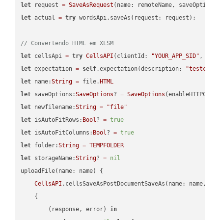
let
 request 
=
SaveAsRequest
(name: remoteName, saveOptions
let
 actual 
=
try
 wordsApi.saveAs(request: request);

// Convertendo HTML em XLSM
let
 cellsApi 
=
try
CellsAPI
(clientId: 
"YOUR_APP_SID"
, cli
let
 expectation 
=
self
.expectation(description: 
"testcell
let
 name:
String
=
 file.
HTML
let
 saveOptions:
SaveOptions
? 
=
SaveOptions
(enableHTTPComp
let
 newfilename:
String
=
"file"
let
 isAutoFitRows:
Bool
? 
=
true
let
 isAutoFitColumns:
Bool
? 
=
true
let
 folder:
String
=
TEMPFOLDER
let
 storageName:
String
? 
=
nil
uploadFile(name: name) {

CellsAPI
.cellsSaveAsPostDocumentSaveAs(name: name, sav
    {

        (response, error) 
in