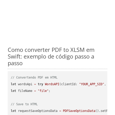
Como converter PDF to XLSM em
Swift: exemplo de código passo a
passo
// Convertendo PDF em HTML
let
 wordsApi 
=
try
WordsAPI
(clientId: 
"YOUR_APP_SID"
, cli
let
 fileName 
=
"file"
;

// Save to HTML
let
 requestSaveOptionsData 
=
PDFSaveOptionsData
().setFile