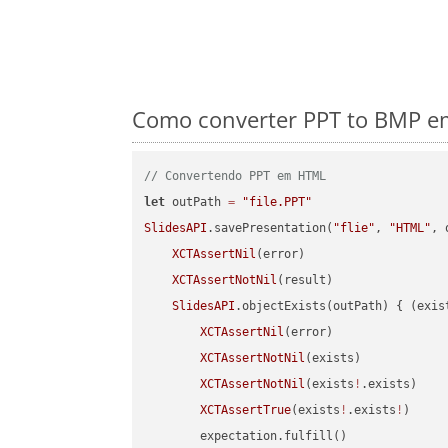
Como converter PPT to BMP em
// Convertendo PPT em HTML
let
 outPath 
=
"file.PPT"
SlidesAPI
.savePresentation(
"flie"
, 
"HTML"
, 
XCTAssertNil
(error)

XCTAssertNotNil
(result)

SlidesAPI
.objectExists(outPath) { (exis
XCTAssertNil
(error)

XCTAssertNotNil
(exists)

XCTAssertNotNil
(exists
!
.exists)

XCTAssertTrue
(exists
!
.exists
!
)

        expectation.fulfill()
