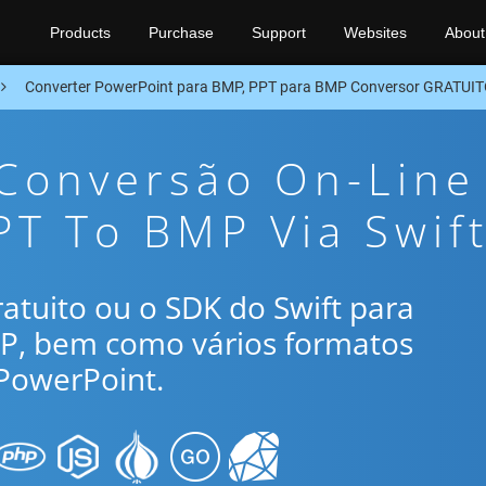
Products
Purchase
Support
Websites
About
Converter PowerPoint para BMP, PPT para BMP Conversor GRATUIT
 Conversão On-Line
PT To BMP Via Swif
gratuito ou o SDK do Swift para
MP, bem como vários formatos
PowerPoint.