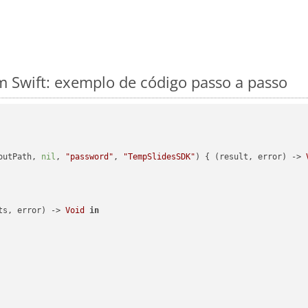
 Swift: exemplo de código passo a passo
outPath, 
nil
, 
"password"
, 
"TempSlidesSDK"
) { (result, error) -> 
ts, error) -> 
Void
in