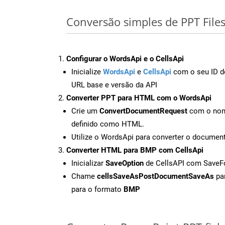
Conversão simples de PPT File
Configurar o WordsApi e o CellsApi
Inicialize
WordsApi
e
CellsApi
com o seu ID de
URL base e versão da API
Converter PPT para HTML com o WordsApi
Crie um
ConvertDocumentRequest
com o nome
definido como HTML.
Utilize o WordsApi para converter o docume
Converter HTML para BMP com CellsApi
Inicializar
SaveOption
de CellsAPI com Save
Chame
cellsSaveAsPostDocumentSaveAs
par
para o formato
BMP