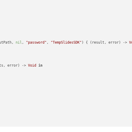
utPath, 
nil
, 
"password"
, 
"TempSlidesSDK"
) { (result, error) -> 
V
ts, error) -> 
Void
in