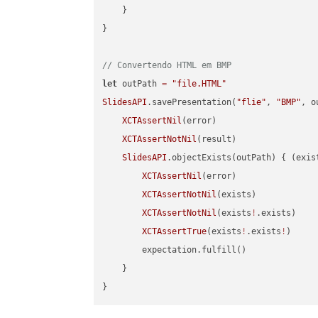
    }

}

// Convertendo HTML em BMP
let
 outPath 
=
"file.HTML"
SlidesAPI
.savePresentation(
"flie"
, 
"BMP"
, o
XCTAssertNil
(error)

XCTAssertNotNil
(result)

SlidesAPI
.objectExists(outPath) { (exis
XCTAssertNil
(error)

XCTAssertNotNil
(exists)

XCTAssertNotNil
(exists
!
.exists)

XCTAssertTrue
(exists
!
.exists
!
)

        expectation.fulfill()

    }
