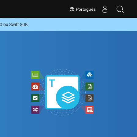
Português
O ou Swift SDK
t