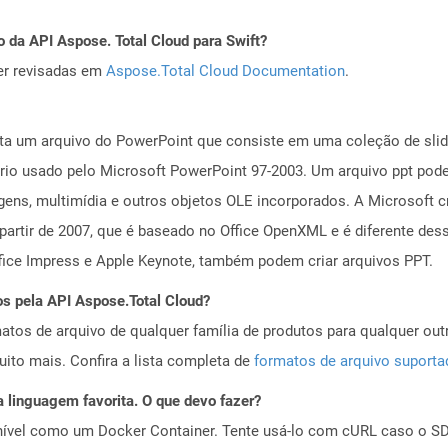
 da API Aspose. Total Cloud para Swift?
er revisadas em
Aspose.Total Cloud Documentation
.
a um arquivo do PowerPoint que consiste em uma coleção de slide
ário usado pelo Microsoft PowerPoint 97-2003. Um arquivo ppt pode
ens, multimídia e outros objetos OLE incorporados. A Microsoft c
rtir de 2007, que é baseado no Office OpenXML e é diferente dess
ice Impress e Apple Keynote, também podem criar arquivos PPT.
os pela API Aspose.Total Cloud?
tos de arquivo de qualquer família de produtos para qualquer outr
to mais. Confira a lista completa de
formatos de arquivo suport
 linguagem favorita. O que devo fazer?
ível como um Docker Container. Tente usá-lo com cURL caso o SDK