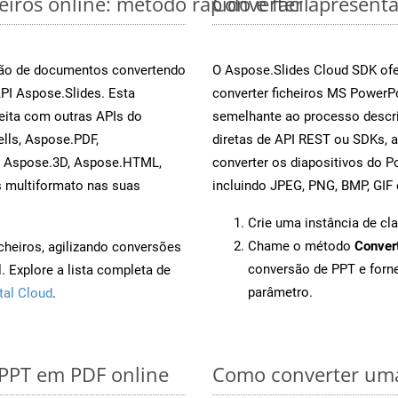
iros online: método rápido e fácil
Converter apresenta
rsão de documentos convertendo
O Aspose.Slides Cloud SDK ofe
API Aspose.Slides. Esta
converter ficheiros MS PowerP
eita com outras APIs do
semelhante ao processo descri
lls, Aspose.PDF,
diretas de API REST ou SDKs, 
, Aspose.3D, Aspose.HTML,
converter os diapositivos do 
s multiformato nas suas
incluindo JPEG, PNG, BMP, GIF 
Crie uma instância de cl
Chame o método
Conver
cheiros, agilizando conversões
conversão de PPT e for
 Explore a lista completa de
parâmetro.
tal Cloud
.
 PPT em PDF online
Como converter uma