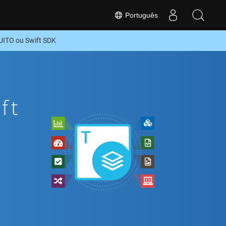
Português
ITO ou Swift SDK
ft