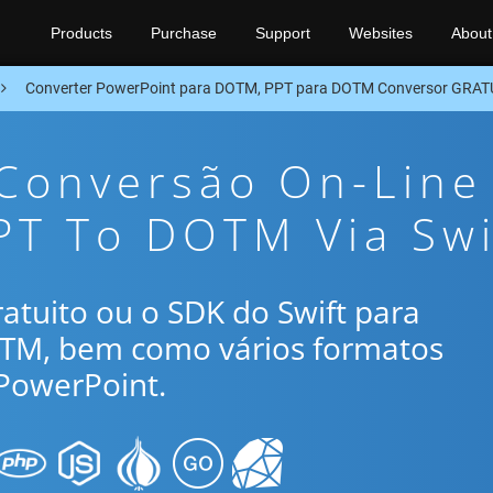
Products
Purchase
Support
Websites
About
Converter PowerPoint para DOTM, PPT para DOTM Conversor GRATU
 Conversão On-Line
PT To DOTM Via Swi
gratuito ou o SDK do Swift para
OTM, bem como vários formatos
PowerPoint.