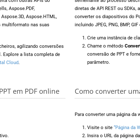
eita com outras APIs do
semelhante ao processo descr
lls, Aspose.PDF,
diretas de API REST ou SDKs, 
, Aspose.3D, Aspose.HTML,
converter os diapositivos do 
s multiformato nas suas
incluindo JPEG, PNG, BMP, GIF 
Crie uma instância de cl
Chame o método
Conver
cheiros, agilizando conversões
conversão de PPT e for
 Explore a lista completa de
parâmetro.
tal Cloud
.
 PPT em PDF online
Como converter um
Para converter uma página da 
Visite o site
“Página da 
tivo.
Insira o URL da página d