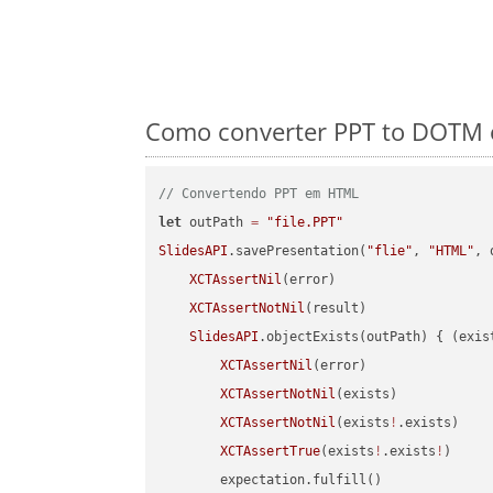
Como converter PPT to DOTM e
// Convertendo PPT em HTML
let
 outPath 
=
"file.PPT"
SlidesAPI
.savePresentation(
"flie"
, 
"HTML"
, 
XCTAssertNil
(error)

XCTAssertNotNil
(result)

SlidesAPI
.objectExists(outPath) { (exis
XCTAssertNil
(error)

XCTAssertNotNil
(exists)

XCTAssertNotNil
(exists
!
.exists)

XCTAssertTrue
(exists
!
.exists
!
)

        expectation.fulfill()
