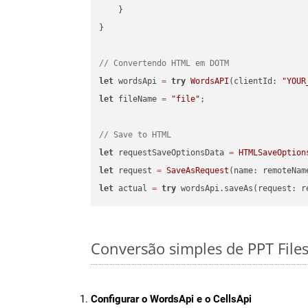
    }

}

// Convertendo HTML em DOTM
let
 wordsApi 
=
try
WordsAPI
(clientId: 
"YOUR
let
 fileName 
=
"file"
;

// Save to HTML
let
 requestSaveOptionsData 
=
HTMLSaveOption
let
 request 
=
SaveAsRequest
(name: remoteNam
let
 actual 
=
try
Conversão simples de PPT File
Configurar o WordsApi e o CellsApi