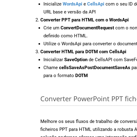
Inicialize
WordsApi
e
CellsApi
com o seu ID de
URL base e versão da API
Converter PPT para HTML com o WordsApi
Crie um
ConvertDocumentRequest
com o nome
definido como HTML.
Utilize o WordsApi para converter o docume
Converter HTML para DOTM com CellsApi
Inicializar
SaveOption
de CellsAPI com Save
Chame
cellsSaveAsPostDocumentSaveAs
par
para o formato
DOTM
Converter PowerPoint PPT fiche
Melhore os seus fluxos de trabalho de conve
ficheiros PPT para HTML utilizando a robusta 