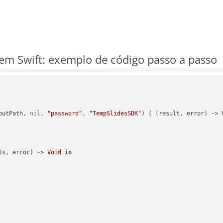
m Swift: exemplo de código passo a passo
outPath, 
nil
, 
"password"
, 
"TempSlidesSDK"
) { (result, error) -> 
ts, error) -> 
Void
in