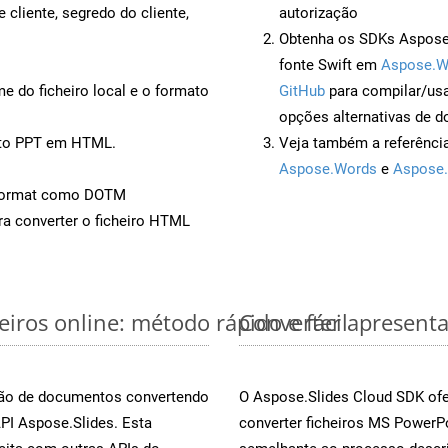
 cliente, segredo do cliente,
autorização
Obtenha os SDKs Aspose.
fonte Swift em
Aspose.W
 do ficheiro local e o formato
GitHub
para compilar/us
opções alternativas de d
nto PPT em HTML.
Veja também a referênci
Aspose.Words
e
Aspose.
Format como DOTM
a converter o ficheiro HTML
iros online: método rápido e fácil
Converter apresenta
rsão de documentos convertendo
O Aspose.Slides Cloud SDK ofe
API Aspose.Slides. Esta
converter ficheiros MS PowerP