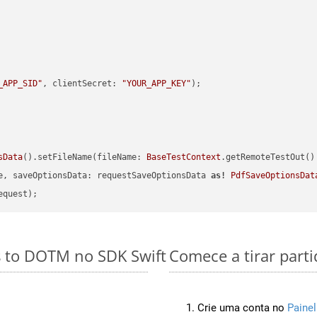
_APP_SID"
, clientSecret: 
"YOUR_APP_KEY"
sData
().setFileName(fileName: 
BaseTestContext
.getRemoteTestOut()
e, saveOptionsData: requestSaveOptionsData 
as!
PdfSaveOptionsDat
s to DOTM no SDK Swift
Comece a tirar part
Crie uma conta no
Painel