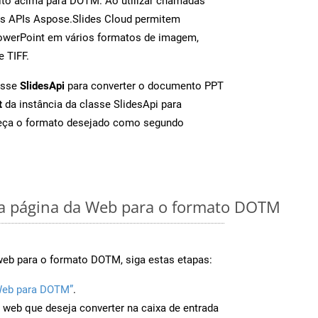
ito acima para DOTM. Ao utilizar chamadas
as APIs Aspose.Slides Cloud permitem
PowerPoint em vários formatos de imagem,
e TIFF.
asse
SlidesApi
para converter o documento PPT
t
da instância da classe SlidesApi para
neça o formato desejado como segundo
a página da Web para o formato DOTM
web para o formato DOTM, siga estas etapas:
Web para DOTM”
.
a web que deseja converter na caixa de entrada