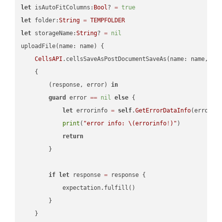
let
 isAutoFitColumns:
Bool
? 
=
true
let
 folder:
String
=
TEMPFOLDER
let
 storageName:
String
? 
=
nil
uploadFile(name: name) {

CellsAPI
.cellsSaveAsPostDocumentSaveAs(name: name, sav
    {

        (response, error) 
in
guard
 error 
==
nil
else
 {

let
 errorinfo 
=
self
.
GetErrorDataInfo
(error: 
print
(
"error info: 
\(errorinfo
!
)
"
)

return
        }

if
let
 response 
=
 response {

            expectation.fulfill()

        }

    }
