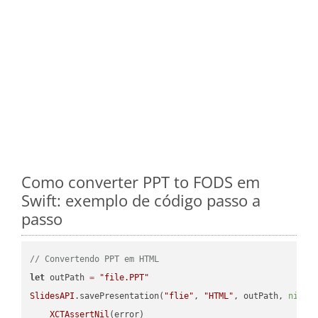
Como converter PPT to FODS em
Swift: exemplo de código passo a
passo
// Convertendo PPT em HTML
let
 outPath 
=
"file.PPT"
SlidesAPI
.savePresentation(
"flie"
, 
"HTML"
, outPath, 
nil
, 
XCTAssertNil
(error)
