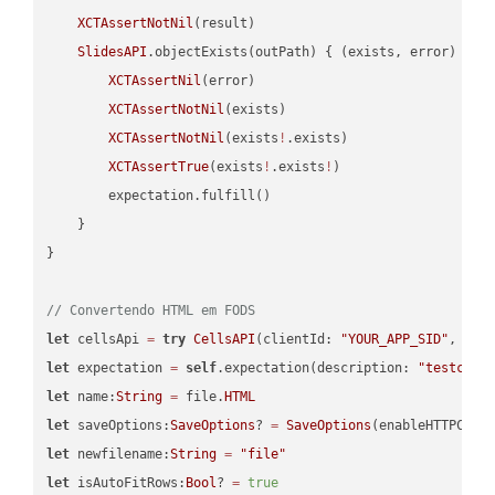
XCTAssertNotNil
(result)

SlidesAPI
.objectExists(outPath) { (exists, error) -> 
XCTAssertNil
(error)

XCTAssertNotNil
(exists)

XCTAssertNotNil
(exists
!
.exists)

XCTAssertTrue
(exists
!
.exists
!
)

        expectation.fulfill()

    }

}

// Convertendo HTML em FODS
let
 cellsApi 
=
try
CellsAPI
(clientId: 
"YOUR_APP_SID"
, cli
let
 expectation 
=
self
.expectation(description: 
"testcell
let
 name:
String
=
 file.
HTML
let
 saveOptions:
SaveOptions
? 
=
SaveOptions
(enableHTTPComp
let
 newfilename:
String
=
"file"
let
 isAutoFitRows:
Bool
? 
=
true