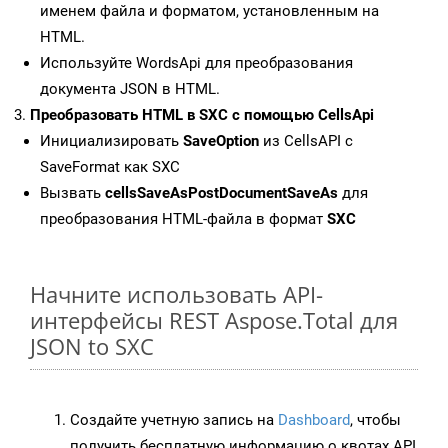
именем файла и форматом, установленным на
HTML.
Используйте WordsApi для преобразования
документа JSON в HTML.
Преобразовать HTML в SXC с помощью CellsApi
Инициализировать
SaveOption
из CellsAPI с
SaveFormat как SXC
Вызвать
cellsSaveAsPostDocumentSaveAs
для
преобразования HTML-файла в формат
SXC
Начните использовать API-
интерфейсы REST Aspose.Total для
JSON to SXC
Создайте учетную запись на
Dashboard
, чтобы
получить бесплатную информацию о квотах API