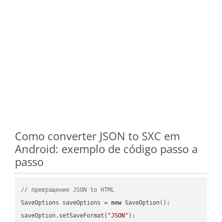
Como converter JSON to SXC em
Android: exemplo de código passo a
passo
// превращение JSON to HTML
SaveOptions saveOptions = 
new
 SaveOption();

saveOption.setSaveFormat(
"JSON"
);
