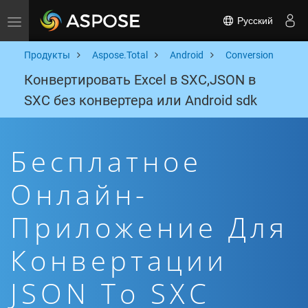
Русский
Toggle navigation
Продукты
Aspose.Total
Android
Conversion
Конвертировать Excel в SXC,JSON в
SXC без конвертера или Android sdk
Бесплатное
Онлайн-
Приложение Для
Конвертации
JSON To SXC