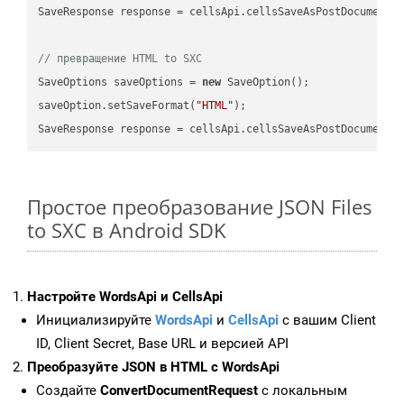
SaveResponse response = cellsApi.cellsSaveAsPostDocumentS
// превращение HTML to SXC
SaveOptions saveOptions = 
new
 SaveOption();

saveOption.setSaveFormat(
"HTML"
);

SaveResponse response = cellsApi.cellsSaveAsPostDocumentS
Простое преобразование JSON Files
to SXC в Android SDK
Настройте WordsApi и CellsApi
Инициализируйте
WordsApi
и
CellsApi
с вашим Client
ID, Client Secret, Base URL и версией API
Преобразуйте JSON в HTML с WordsApi
Создайте
ConvertDocumentRequest
с локальным