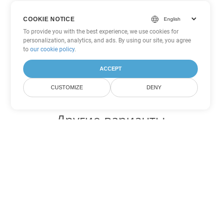
COOKIE NOTICE
To provide you with the best experience, we use cookies for
personalization, analytics, and ads. By using our site, you agree
to
our cookie policy
.
ACCEPT
CUSTOMIZE
DENY
Другие варианты
конвертации Excel
Конвертировать JSON в DOC
DOC:
Microsoft Word Binary Format
Конвертировать JSON в DOT
DOT:
Microsoft Word Template Files