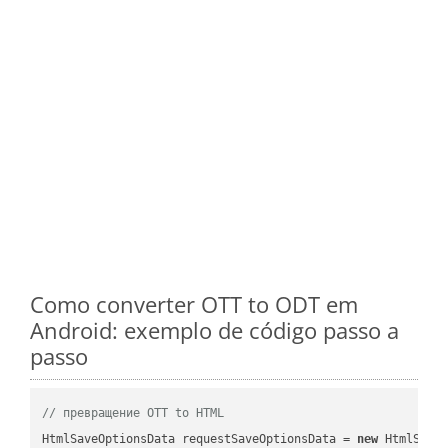
Como converter OTT to ODT em
Android: exemplo de código passo a
passo
// превращение OTT to HTML
HtmlSaveOptionsData requestSaveOptionsData = 
new
 HtmlSaveO