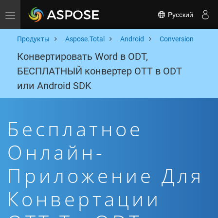
Русский
Toggle navigation
Продукты
Aspose.Total
Android
Conversion
Конвертировать Word в ODT,
БЕСПЛАТНЫЙ конвертер OTT в ODT
или Android SDK
Бесплатное
Онлайн-
Приложение Для
Конвертации