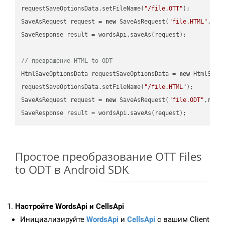
requestSaveOptionsData.setFileName(
"/file.OTT"
);

SaveAsRequest request = 
new
 SaveAsRequest(
"file.HTML"
,req
SaveResponse result = wordsApi.saveAs(request);

// превращение HTML to ODT
HtmlSaveOptionsData requestSaveOptionsData = 
new
 HtmlSaveO
requestSaveOptionsData.setFileName(
"/file.HTML"
);

SaveAsRequest request = 
new
 SaveAsRequest(
"file.ODT"
,requ
Простое преобразование OTT Files
to ODT в Android SDK
Настройте WordsApi и CellsApi
Инициализируйте
WordsApi
и
CellsApi
с вашим Client