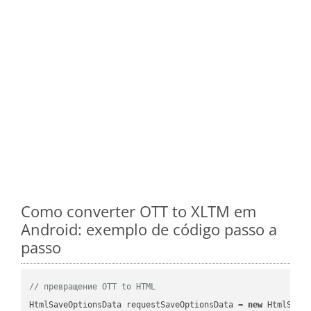
Como converter OTT to XLTM em
Android: exemplo de código passo a
passo
// превращение OTT to HTML
HtmlSaveOptionsData requestSaveOptionsData = 
new
 HtmlSaveO