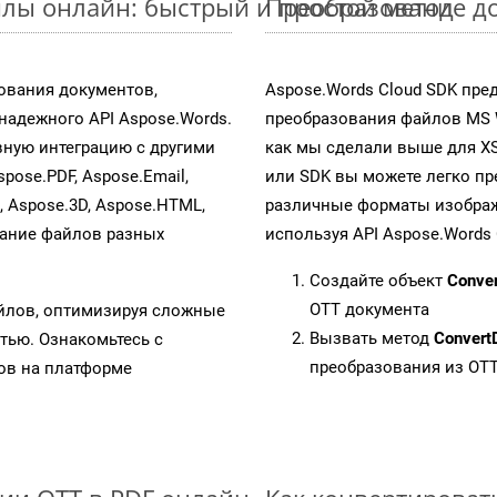
лы онлайн: быстрый и простой метод
Преобразование до
ования документов,
Aspose.Words Cloud SDK пре
адежного API Aspose.Words.
преобразования файлов MS 
ную интеграцию с другими
как мы сделали выше для X
spose.PDF, Aspose.Email,
или SDK вы можете легко п
s, Aspose.3D, Aspose.HTML,
различные форматы изображен
вание файлов разных
используя API Aspose.Words 
Создайте объект
Conve
OTT документа
айлов, оптимизируя сложные
Вызвать метод
Convert
тью. Ознакомьтесь с
преобразования из OT
в на платформе