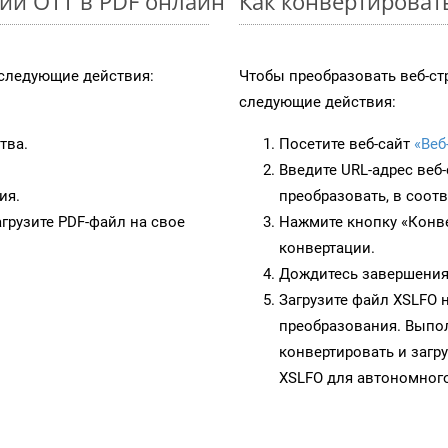
ии OTT в PDF онлайн
Как конвертироват
следующие действия:
Чтобы преобразовать веб-ст
следующие действия:
тва.
Посетите веб-сайт
«Веб
Введите URL-адрес веб
ия.
преобразовать, в соот
грузите PDF-файл на свое
Нажмите кнопку «Конве
конвертации.
Дождитесь завершения
Загрузите файл XSLFO 
преобразования. Выпол
конвертировать и загр
XSLFO для автономного