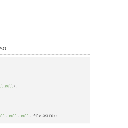
so
ll
,
null
);

ull
, 
null
, 
null