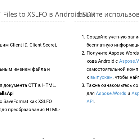
Files to XSLFO в Android SDK
Начните использова
Создайте учетную запи
им Client ID, Client Secret,
бесплатную информацию
Получите Aspose.Words 
кода Android с
Aspose.W
ьным именем файла и
самостоятельной комп
к
выпускам
, чтобы най
я документа OTT в HTML.
Также ознакомьтесь со
llsApi
для
Aspose.Words
и
Asp
 с SaveFormat как XSLFO
API
.
для преобразования HTML-