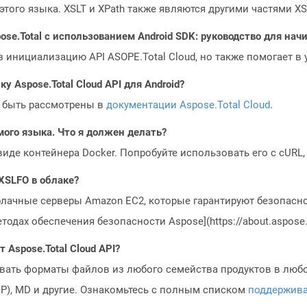
того языка. XSLT и XPath также являются другими частями XS
ose.Total с использованием Android SDK: руководство для на
з инициализацию API ASOPE.Total Cloud, но также помогает в
у Aspose.Total Cloud API для Android?
 быть рассмотрены в
документации Aspose.Total Cloud
.
мого языка. Что я должен делать?
 виде контейнера Docker. Попробуйте использовать его с cURL
XSLFO в облаке?
блачные серверы Amazon EC2, которые гарантируют безопасно
одах обеспечения безопасности Aspose](https://about.aspose.c
Aspose.Total Cloud API?
овать форматы файлов из любого семейства продуктов в любое
MP), MD и другие. Ознакомьтесь с полным списком
поддержив