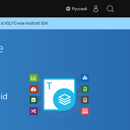
Русский
в XSLFO или Android SDK
е
id