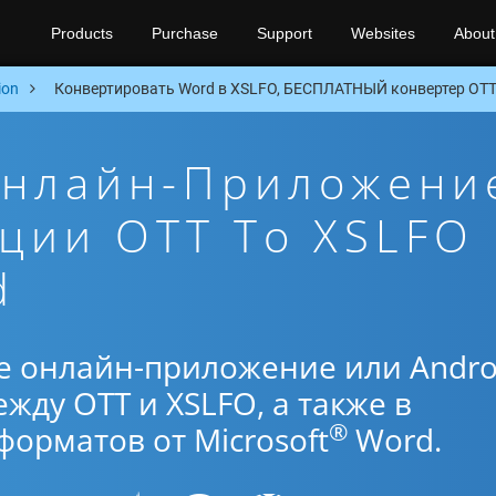
Products
Purchase
Support
Websites
About
ion
Конвертировать Word в XSLFO, БЕСПЛАТНЫЙ конвертер OTT 
Онлайн-Приложени
ции OTT To XSLFO
d
е онлайн-приложение или Andro
жду OTT и XSLFO, а также в
®
орматов от Microsoft
Word.