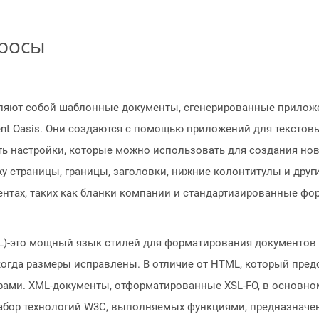
просы
ляют собой шаблонные документы, сгенерированные приложе
t Oasis. Они создаются с помощью приложений для текстовы
жать настройки, которые можно использовать для создания н
у страницы, границы, заголовки, нижние колонтитулы и друг
нтах, таких как бланки компании и стандартизированные фо
L)-это мощный язык стилей для форматирования документов
 когда размеры исправлены. В отличие от HTML, который пр
рами. XML-документы, отформатированные XSL-FO, в основно
набор технологий W3C, выполняемых функциями, предназначе