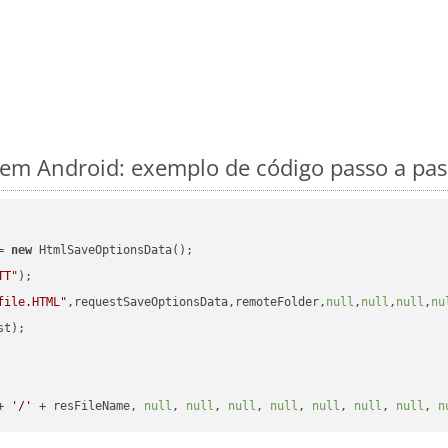
em Android: exemplo de código passo a pas
= 
new
 HtmlSaveOptionsData();

TT"
);

file.HTML"
,requestSaveOptionsData,remoteFolder,
null
,
null
,
null
,
nu
t);

+ 
'/'
 + resFileName, 
null
, 
null
, 
null
, 
null
, 
null
, 
null
, 
null
, 
n