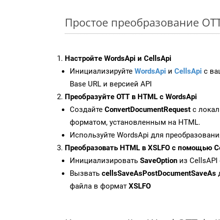
Простое преобразование OTT 
Настройте WordsApi и CellsApi
Инициализируйте
WordsApi
и
CellsApi
с ваш
Base URL и версией API
Преобразуйте OTT в HTML с WordsApi
Создайте
ConvertDocumentRequest
с локал
форматом, установленным на HTML.
Используйте WordsApi для преобразовани
Преобразовать HTML в XSLFO с помощью Ce
Инициализировать
SaveOption
из CellsAPI
Вызвать
cellsSaveAsPostDocumentSaveAs
файла в формат
XSLFO