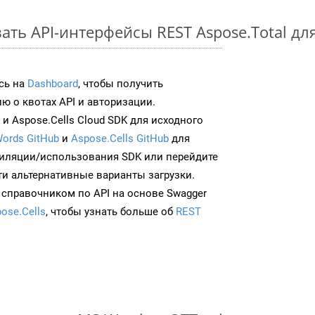
ть API-интерфейсы REST Aspose.Total для
сь на
Dashboard
, чтобы получить
 о квотах API и авторизации.
и Aspose.Cells Cloud SDK для исходного
ords GitHub
и
Aspose.Cells GitHub
для
иляции/использования SDK или перейдите
ти альтернативные варианты загрузки.
 справочником по API на основе Swagger
ose.Cells
, чтобы узнать больше об
REST