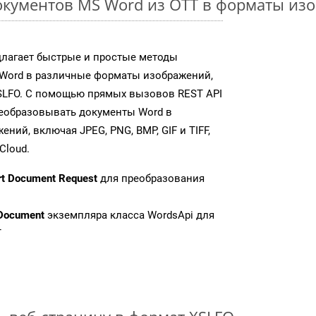
кументов MS Word из OTT в форматы из
длагает быстрые и простые методы
Word в различные форматы изображений,
SLFO. С помощью прямых вызовов REST API
реобразовывать документы Word в
ий, включая JPEG, PNG, BMP, GIF и TIFF,
Cloud.
rt Document Request
для преобразования
Document
экземпляра класса WordsApi для
T