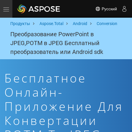
Русский
Toggle navigation
Продукты
Aspose.Total
Android
Conversion
Преобразование PowerPoint в
JPEG,POTM в JPEG Бесплатный
преобразователь или Android sdk
Бесплатное
Онлайн-
Приложение Для
Конвертации