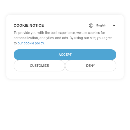
COOKIE NOTICE
To provide you with the best experience, we use cookies for
personalization, analytics, and ads. By using our site, you agree
to
our cookie policy
.
ACCEPT
CUSTOMIZE
DENY
Другие варианты
конвертации PowerPoint
Конвертировать POTM в DOC
DOC:
Microsoft Word Binary Format