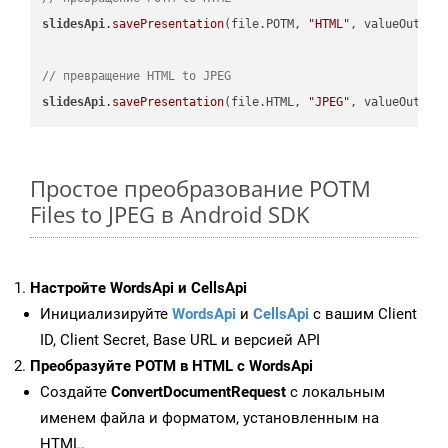
slidesApi
.savePresentation
(file.POTM, 
"HTML"
, valueOutPath
// превращение HTML to JPEG
slidesApi
.savePresentation
(file.HTML, 
"JPEG"
Простое преобразование POTM
Files to JPEG в Android SDK
Настройте WordsApi и CellsApi
Инициализируйте
WordsApi
и
CellsApi
с вашим Client
ID, Client Secret, Base URL и версией API
Преобразуйте POTM в HTML с WordsApi
Создайте
ConvertDocumentRequest
с локальным
именем файла и форматом, установленным на
HTML.