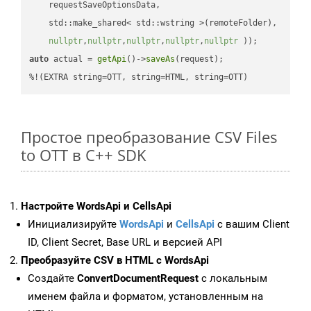
    requestSaveOptionsData,

    std::make_shared< std::wstring >(remoteFolder),

nullptr
,
nullptr
,
nullptr
,
nullptr
,
nullptr
 ))
auto
 actual = 
getApi
()->
saveAs
(request);

%!(EXTRA string=OTT, string=HTML, string=OTT)
Простое преобразование CSV Files
to OTT в C++ SDK
Настройте WordsApi и CellsApi
Инициализируйте
WordsApi
и
CellsApi
с вашим Client
ID, Client Secret, Base URL и версией API
Преобразуйте CSV в HTML с WordsApi
Создайте
ConvertDocumentRequest
с локальным
именем файла и форматом, установленным на