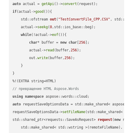
auto
 actual = 
getApi
()->
convert
if
(actual->
good
()){

std::ofstream 
out
(
"TestConvertFile_CPP.CSV"
, std::ist
    actual->
seekg
(
0
,std::ios_base::beg);

while
(!actual->
eof
()){

char
* buffer = 
new
char
[
256
];

        actual->
read
(buffer,
256
);

        out.
write
(buffer,
256
);

    }

}

// превращение HTML Aspose.Words
using
namespace
auto
 requestSaveOptionsData = std::make_shared< aspose::wo
requestSaveOptionsData->
setFileName
(std::make_shared< std
std::shared_ptr<requests::SaveAsRequest> 
request
(
new
 reque
    std::make_shared< std::wstring >(remoteFileName),
