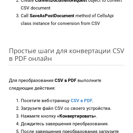
Create
ConvertDocumentRequest
object to convert
CSV document
Call
SaveAsPostDocument
method of CellsApi
class instance for conversion from CSV
Простые шаги для конвертации CSV
в PDF онлайн
Для преобразования
CSV в PDF
выполните
следующие действия:
Посетите веб-страницу
CSV в PDF
.
Загрузите файл CSV со своего устройства.
Нажмите кнопку
«Конвертировать»
.
Дождитесь завершения преобразования.
После завершения преобразования загрузите