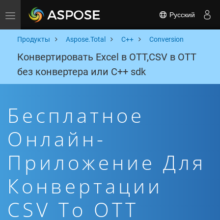
Русский
Toggle navigation
Продукты
Aspose.Total
C++
Conversion
Конвертировать Excel в OTT,CSV в OTT
без конвертера или C++ sdk
Бесплатное
Онлайн-
Приложение Для
Конвертации
CSV To OTT