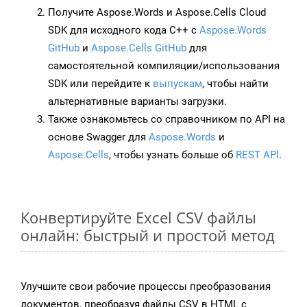
Получите Aspose.Words и Aspose.Cells Cloud
SDK для исходного кода C++ с
Aspose.Words
GitHub
и
Aspose.Cells GitHub
для
самостоятельной компиляции/использования
SDK или перейдите к
выпускам
, чтобы найти
альтернативные варианты загрузки.
Также ознакомьтесь со справочником по API на
основе Swagger для
Aspose.Words
и
Aspose.Cells
, чтобы узнать больше об
REST API
.
Конвертируйте Excel CSV файлы
онлайн: быстрый и простой метод
Улучшите свои рабочие процессы преобразования
документов, преобразуя файлы CSV в HTML с