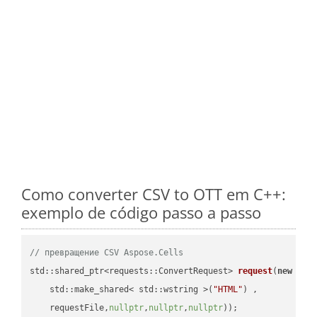
Como converter CSV to OTT em C++:
exemplo de código passo a passo
// превращение CSV Aspose.Cells
std::shared_ptr<requests::ConvertRequest> 
request
(
new
 requ
    std::make_shared< std::wstring >(
"HTML"
) ,        

    requestFile,
nullptr
,
nullptr
,
nullptr
))