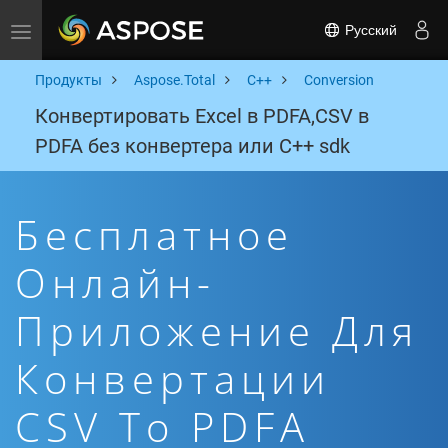
Русский
Toggle navigation
Продукты
Aspose.Total
C++
Conversion
Конвертировать Excel в PDFA,CSV в
PDFA без конвертера или C++ sdk
Бесплатное
Онлайн-
Приложение Для
Конвертации
CSV To PDFA