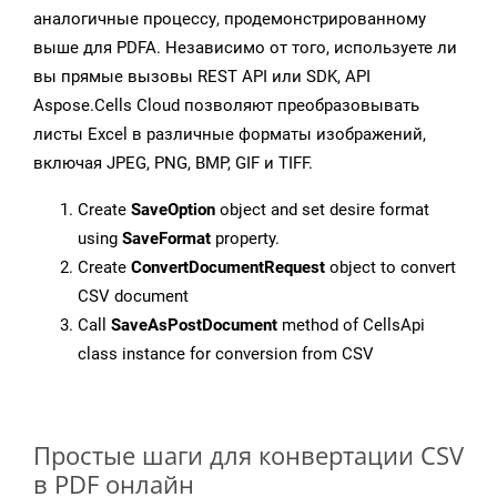
аналогичные процессу, продемонстрированному
выше для PDFA. Независимо от того, используете ли
вы прямые вызовы REST API или SDK, API
Aspose.Cells Cloud позволяют преобразовывать
листы Excel в различные форматы изображений,
включая JPEG, PNG, BMP, GIF и TIFF.
Create
SaveOption
object and set desire format
using
SaveFormat
property.
Create
ConvertDocumentRequest
object to convert
CSV document
Call
SaveAsPostDocument
method of CellsApi
class instance for conversion from CSV
Простые шаги для конвертации CSV
в PDF онлайн