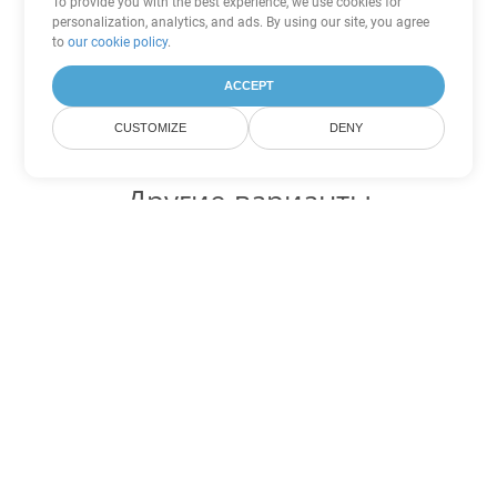
To provide you with the best experience, we use cookies for
personalization, analytics, and ads. By using our site, you agree
to
our cookie policy
.
ACCEPT
CUSTOMIZE
DENY
Другие варианты
конвертации Excel
Конвертировать CSV в DOC
DOC:
Microsoft Word Binary Format
Конвертировать CSV в DOT
DOT:
Microsoft Word Template Files
Конвертировать CSV в DOCX