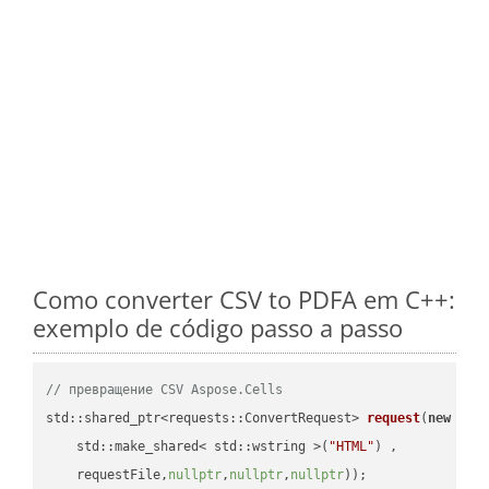
Como converter CSV to PDFA em C++:
exemplo de código passo a passo
// превращение CSV Aspose.Cells
std::shared_ptr<requests::ConvertRequest> 
request
(
new
 requ
    std::make_shared< std::wstring >(
"HTML"
) ,        

    requestFile,
nullptr
,
nullptr
,
nullptr
))