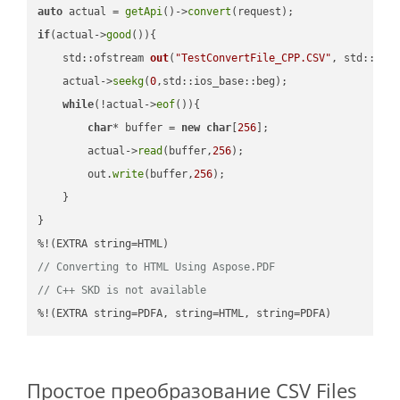
auto
 actual = 
getApi
()->
convert
if
(actual->
good
()){

std::ofstream 
out
(
"TestConvertFile_CPP.CSV"
, std::ist
    actual->
seekg
(
0
,std::ios_base::beg);

while
(!actual->
eof
()){

char
* buffer = 
new
char
[
256
];

        actual->
read
(buffer,
256
);

        out.
write
(buffer,
256
);

    }

}

// Converting to HTML Using Aspose.PDF
// C++ SKD is not available
%!(EXTRA string=PDFA, string=HTML, string=PDFA)
Простое преобразование CSV Files