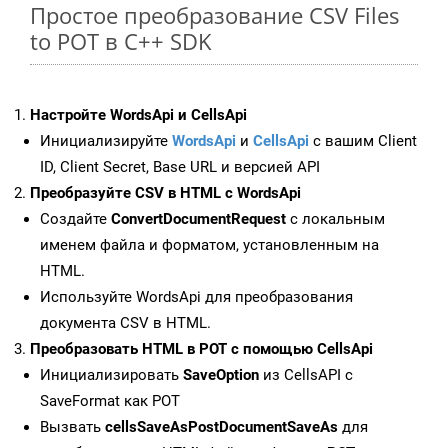
Простое преобразование CSV Files
to POT в C++ SDK
Настройте WordsApi и CellsApi
Инициализируйте
WordsApi
и
CellsApi
с вашим Client
ID, Client Secret, Base URL и версией API
Преобразуйте CSV в HTML с WordsApi
Создайте
ConvertDocumentRequest
с локальным
именем файла и форматом, установленным на
HTML.
Используйте WordsApi для преобразования
документа CSV в HTML.
Преобразовать HTML в POT с помощью CellsApi
Инициализировать
SaveOption
из CellsAPI с
SaveFormat как POT
Вызвать
cellsSaveAsPostDocumentSaveAs
для