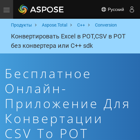
Русский
Toggle navigation
Продукты
Aspose.Total
C++
Conversion
Конвертировать Excel в POT,CSV в POT
без конвертера или C++ sdk
Бесплатное
Онлайн-
Приложение Для
Конвертации
CSV To POT