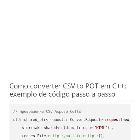
Como converter CSV to POT em C++:
exemplo de código passo a passo
// превращение CSV Aspose.Cells
std::shared_ptr<requests::ConvertRequest> 
request
(
new
 requ
    std::make_shared< std::wstring >(
"HTML"
) ,        

    requestFile,
nullptr
,
nullptr
,
nullptr
))