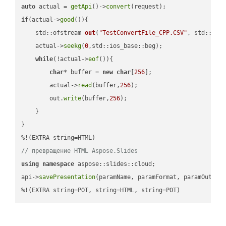
auto
 actual = 
getApi
()->
convert
if
(actual->
good
()){

std::ofstream 
out
(
"TestConvertFile_CPP.CSV"
, std::ist
    actual->
seekg
(
0
,std::ios_base::beg);

while
(!actual->
eof
()){

char
* buffer = 
new
char
[
256
];

        actual->
read
(buffer,
256
);

        out.
write
(buffer,
256
);

    }

}

// превращение HTML Aspose.Slides
using
namespace
 aspose::slides::cloud;            

api->
savePresentation
(paramName, paramFormat, paramOutPat
%!(EXTRA string=POT, string=HTML, string=POT)