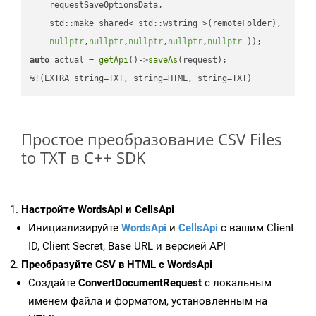
    requestSaveOptionsData,

    std::make_shared< std::wstring >(remoteFolder),

nullptr
,
nullptr
,
nullptr
,
nullptr
,
nullptr
 ))
auto
 actual = 
getApi
()->
saveAs
(request);

%!(EXTRA string=TXT, string=HTML, string=TXT)
Простое преобразование CSV Files
to TXT в C++ SDK
Настройте WordsApi и CellsApi
Инициализируйте
WordsApi
и
CellsApi
с вашим Client
ID, Client Secret, Base URL и версией API
Преобразуйте CSV в HTML с WordsApi
Создайте
ConvertDocumentRequest
с локальным
именем файла и форматом, установленным на