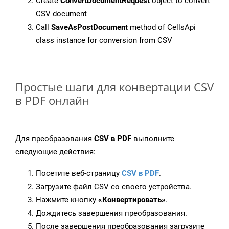
Create
ConvertDocumentRequest
object to convert
CSV document
Call
SaveAsPostDocument
method of CellsApi
class instance for conversion from CSV
Простые шаги для конвертации CSV
в PDF онлайн
Для преобразования
CSV в PDF
выполните
следующие действия:
Посетите веб-страницу
CSV в PDF
.
Загрузите файл CSV со своего устройства.
Нажмите кнопку
«Конвертировать»
.
Дождитесь завершения преобразования.
После завершения преобразования загрузите