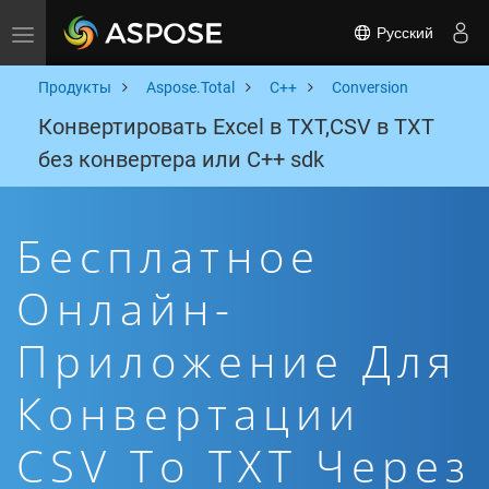
Русский
Toggle navigation
Продукты
Aspose.Total
C++
Conversion
Конвертировать Excel в TXT,CSV в TXT
без конвертера или C++ sdk
Бесплатное
Онлайн-
Приложение Для
Конвертации
CSV To TXT Через