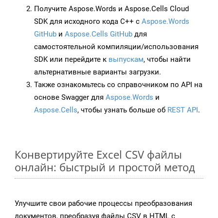
Получите Aspose.Words и Aspose.Cells Cloud
SDK для исходного кода C++ с
Aspose.Words
GitHub
и
Aspose.Cells GitHub
для
самостоятельной компиляции/использования
SDK или перейдите к
выпускам
, чтобы найти
альтернативные варианты загрузки.
Также ознакомьтесь со справочником по API на
основе Swagger для
Aspose.Words
и
Aspose.Cells
, чтобы узнать больше об
REST API
.
Конвертируйте Excel CSV файлы
онлайн: быстрый и простой метод
Улучшите свои рабочие процессы преобразования
документов, преобразуя файлы CSV в HTML с