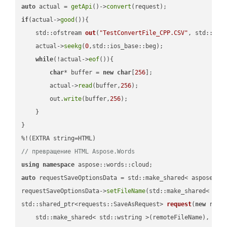
auto
 actual = 
getApi
()->
convert
if
(actual->
good
()){

std::ofstream 
out
(
"TestConvertFile_CPP.CSV"
, std::ist
    actual->
seekg
(
0
,std::ios_base::beg);

while
(!actual->
eof
()){

char
* buffer = 
new
char
[
256
];

        actual->
read
(buffer,
256
);

        out.
write
(buffer,
256
);

    }

}

// превращение HTML Aspose.Words
using
namespace
auto
 requestSaveOptionsData = std::make_shared< aspose::wo
requestSaveOptionsData->
setFileName
(std::make_shared< std
std::shared_ptr<requests::SaveAsRequest> 
request
(
new
 reque
    std::make_shared< std::wstring >(remoteFileName),
