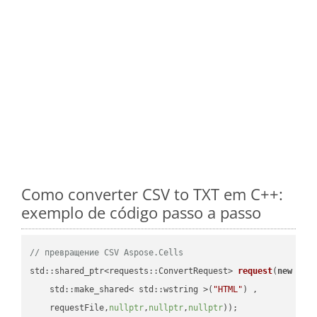
Como converter CSV to TXT em C++:
exemplo de código passo a passo
// превращение CSV Aspose.Cells
std::shared_ptr<requests::ConvertRequest> 
request
(
new
 requ
    std::make_shared< std::wstring >(
"HTML"
) ,        

    requestFile,
nullptr
,
nullptr
,
nullptr
))