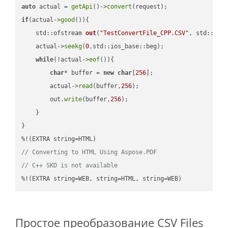
auto
 actual = 
getApi
()->
convert
if
(actual->
good
()){

std::ofstream 
out
(
"TestConvertFile_CPP.CSV"
, std::ist
    actual->
seekg
(
0
,std::ios_base::beg);

while
(!actual->
eof
()){

char
* buffer = 
new
char
[
256
];

        actual->
read
(buffer,
256
);

        out.
write
(buffer,
256
);

    }

}

// Converting to HTML Using Aspose.PDF
// C++ SKD is not available
%!(EXTRA string=WEB, string=HTML, string=WEB)
Простое преобразование CSV Files