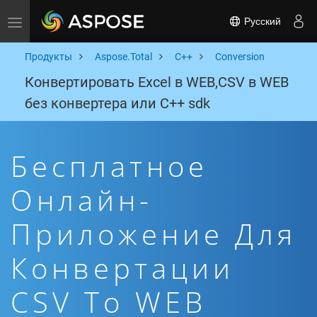
Русский
Toggle navigation
Продукты
Aspose.Total
C++
Conversion
Конвертировать Excel в WEB,CSV в WEB
без конвертера или C++ sdk
Бесплатное
Онлайн-
Приложение Для
Конвертации
CSV To WEB