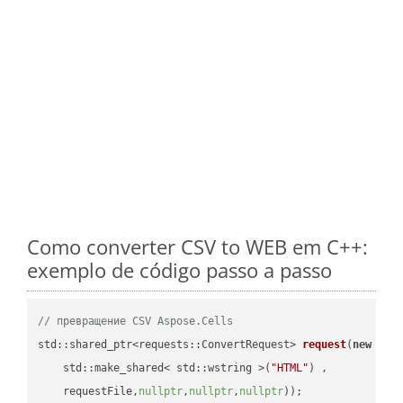
Como converter CSV to WEB em C++:
exemplo de código passo a passo
// превращение CSV Aspose.Cells
std::shared_ptr<requests::ConvertRequest> 
request
(
new
 requ
    std::make_shared< std::wstring >(
"HTML"
) ,        

    requestFile,
nullptr
,
nullptr
,
nullptr
))