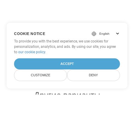
COOKIE NOTICE
To provide you with the best experience, we use cookies for
personalization, analytics, and ads. By using our site, you agree
to
our cookie policy
.
ACCEPT
CUSTOMIZE
DENY
Другие варианты
конвертации Excel
Конвертировать CSV в DOC
DOC:
Microsoft Word Binary Format