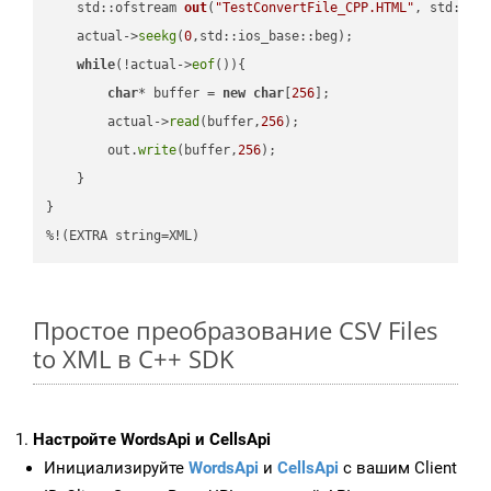
std::ofstream 
out
(
"TestConvertFile_CPP.HTML"
, std::is
    actual->
seekg
(
0
,std::ios_base::beg);

while
(!actual->
eof
()){

char
* buffer = 
new
char
[
256
];

        actual->
read
(buffer,
256
);

        out.
write
(buffer,
256
);

    }

}

%!(EXTRA string=XML)
Простое преобразование CSV Files
to XML в C++ SDK
Настройте WordsApi и CellsApi
Инициализируйте
WordsApi
и
CellsApi
с вашим Client