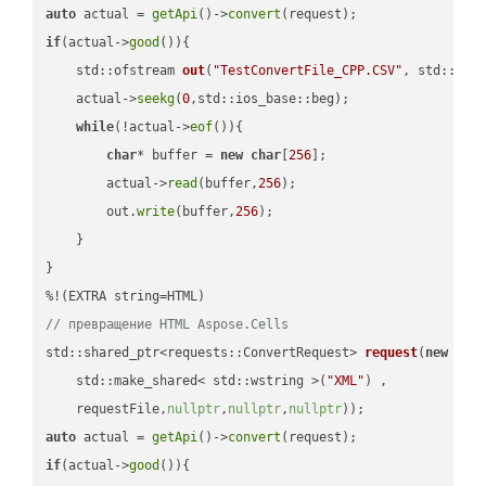
auto
 actual = 
getApi
()->
convert
if
(actual->
good
()){

std::ofstream 
out
(
"TestConvertFile_CPP.CSV"
, std::ist
    actual->
seekg
(
0
,std::ios_base::beg);

while
(!actual->
eof
()){

char
* buffer = 
new
char
[
256
];

        actual->
read
(buffer,
256
);

        out.
write
(buffer,
256
);

    }

}

// превращение HTML Aspose.Cells
std::shared_ptr<requests::ConvertRequest> 
request
(
new
 requ
    std::make_shared< std::wstring >(
"XML"
) ,        

    requestFile,
nullptr
,
nullptr
,
nullptr
))
auto
 actual = 
getApi
()->
convert
if
(actual->
good
()){
