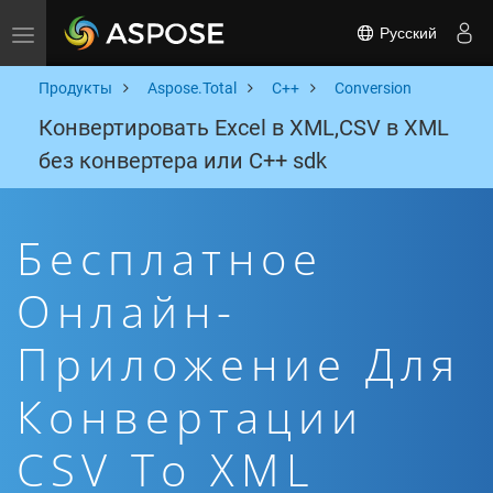
Русский
Toggle navigation
Продукты
Aspose.Total
C++
Conversion
Конвертировать Excel в XML,CSV в XML
без конвертера или C++ sdk
Бесплатное
Онлайн-
Приложение Для
Конвертации
CSV To XML