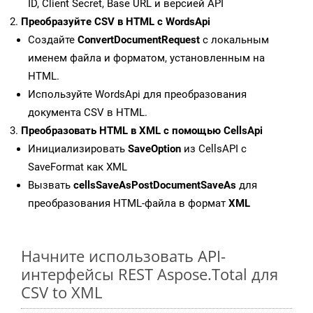
ID, Client Secret, Base URL и версией API
Преобразуйте CSV в HTML с WordsApi
Создайте
ConvertDocumentRequest
с локальным
именем файла и форматом, установленным на
HTML.
Используйте WordsApi для преобразования
документа CSV в HTML.
Преобразовать HTML в XML с помощью CellsApi
Инициализировать
SaveOption
из CellsAPI с
SaveFormat как XML
Вызвать
cellsSaveAsPostDocumentSaveAs
для
преобразования HTML-файла в формат
XML
Начните использовать API-
интерфейсы REST Aspose.Total для
CSV to XML