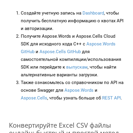
Создайте учетную запись на
Dashboard
, чтобы
получить бесплатную информацию о квотах API
и авторизации.
Получите Aspose.Words и Aspose.Cells Cloud
SDK для исходного кода C++ с
Aspose.Words
GitHub
и
Aspose.Cells GitHub
для
самостоятельной компиляции/использования
SDK или перейдите к
выпускам
, чтобы найти
альтернативные варианты загрузки.
Также ознакомьтесь со справочником по API на
основе Swagger для
Aspose.Words
и
Aspose.Cells
, чтобы узнать больше об
REST API
.
Конвертируйте Excel CSV файлы
онлайн: быстрый и простой метод