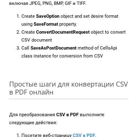
включая JPEG, PNG, BMP, GIF и TIFF.
Create
SaveOption
object and set desire format
using
SaveFormat
property.
Create
ConvertDocumentRequest
object to convert
CSV document
Call
SaveAsPostDocument
method of CellsApi
class instance for conversion from CSV
Простые шаги для конвертации CSV
в PDF онлайн
Для преобразования
CSV в PDF
выполните
следующие действия:
Посетите веб-страницу
CSV в PDF
.