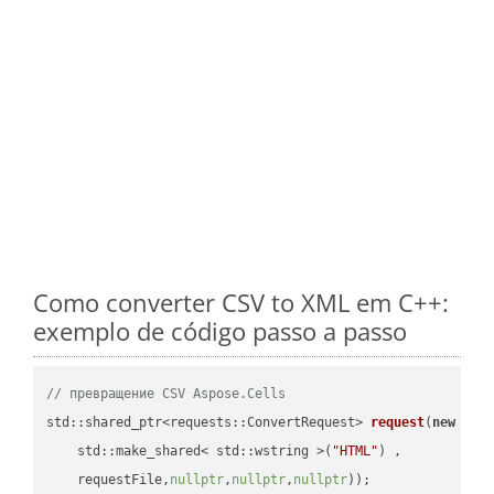
Como converter CSV to XML em C++:
exemplo de código passo a passo
// превращение CSV Aspose.Cells
std::shared_ptr<requests::ConvertRequest> 
request
(
new
 requ
    std::make_shared< std::wstring >(
"HTML"
) ,        

    requestFile,
nullptr
,
nullptr
,
nullptr
))