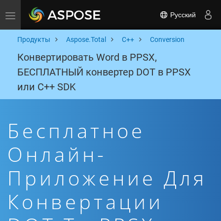
Русский
Toggle navigation
Продукты
Aspose.Total
C++
Conversion
Конвертировать Word в PPSX,
БЕСПЛАТНЫЙ конвертер DOT в PPSX
или C++ SDK
Бесплатное
Онлайн-
Приложение Для
Конвертации