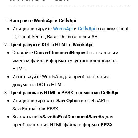
Настройте WordsApi и CellsApi
Инициализируйте
WordsApi
и
CellsApi
с вашим Client
ID, Client Secret, Base URL и версией API
Преобразуйте DOT в HTML с WordsApi
Создайте
ConvertDocumentRequest
с локальным
именем файла и форматом, установленным на
HTML.
Используйте WordsApi для преобразования
документа DOT в HTML.
Преобразовать HTML в PPSX с помощью CellsApi
Инициализировать
SaveOption
из CellsAPI с
SaveFormat как PPSX
Вызвать
cellsSaveAsPostDocumentSaveAs
для
преобразования HTML-файла в формат
PPSX