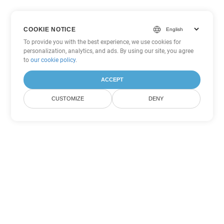
COOKIE NOTICE
To provide you with the best experience, we use cookies for
personalization, analytics, and ads. By using our site, you agree
to
our cookie policy
.
ACCEPT
CUSTOMIZE
DENY
Другие варианты
конвертации Word
Конвертировать DOT в DOC
DOC:
Microsoft Word Binary Format