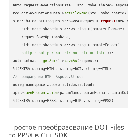
auto
 requestSaveOptionsData = std::make_shared< aspose::wo
requestSaveOptionsData->
setFileName
(std::make_shared< std
std::shared_ptr<requests::SaveAsRequest> 
request
(
new
 reque
    std::make_shared< std::wstring >(remoteFileName),

    requestSaveOptionsData,

    std::make_shared< std::wstring >(remoteFolder),

nullptr
,
nullptr
,
nullptr
,
nullptr
,
nullptr
 ))
auto
 actual = 
getApi
()->
saveAs
(request);

// превращение HTML Aspose.Slides
using
namespace
 aspose::slides::cloud;            

api->
savePresentation
(paramName, paramFormat, paramOutPat
%!(EXTRA string=PPSX, string=HTML, string=PPSX)
Простое преобразование DOT Files
to PPSX в C++ SDK