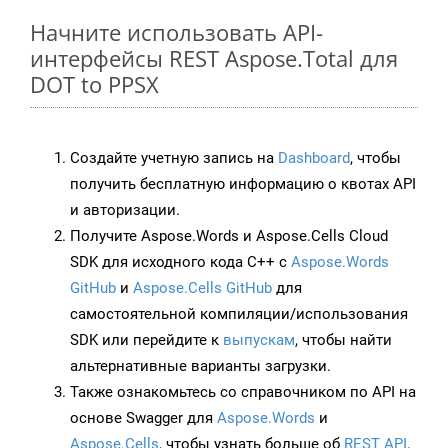
Начните использовать API-
интерфейсы REST Aspose.Total для
DOT to PPSX
Создайте учетную запись на
Dashboard
, чтобы
получить бесплатную информацию о квотах API
и авторизации.
Получите Aspose.Words и Aspose.Cells Cloud
SDK для исходного кода C++ с
Aspose.Words
GitHub
и
Aspose.Cells GitHub
для
самостоятельной компиляции/использования
SDK или перейдите к
выпускам
, чтобы найти
альтернативные варианты загрузки.
Также ознакомьтесь со справочником по API на
основе Swagger для
Aspose.Words
и
Aspose.Cells
, чтобы узнать больше об
REST API
.