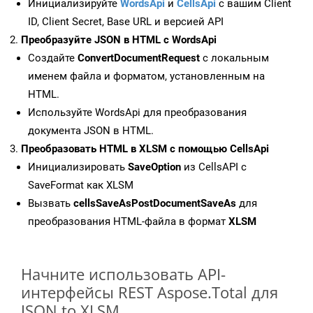
Инициализируйте
WordsApi
и
CellsApi
с вашим Client
ID, Client Secret, Base URL и версией API
Преобразуйте JSON в HTML с WordsApi
Создайте
ConvertDocumentRequest
с локальным
именем файла и форматом, установленным на
HTML.
Используйте WordsApi для преобразования
документа JSON в HTML.
Преобразовать HTML в XLSM с помощью CellsApi
Инициализировать
SaveOption
из CellsAPI с
SaveFormat как XLSM
Вызвать
cellsSaveAsPostDocumentSaveAs
для
преобразования HTML-файла в формат
XLSM
Начните использовать API-
интерфейсы REST Aspose.Total для
JSON to XLSM