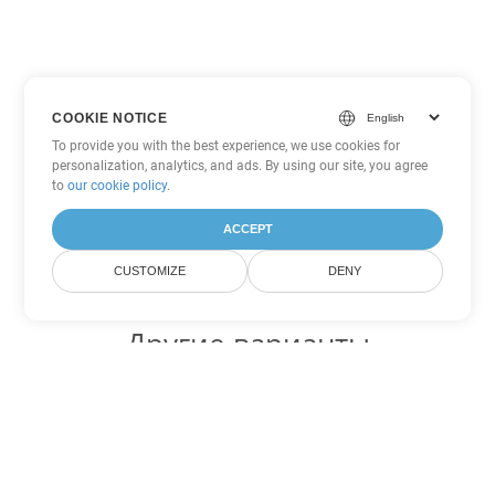
COOKIE NOTICE
To provide you with the best experience, we use cookies for
personalization, analytics, and ads. By using our site, you agree
to
our cookie policy
.
ACCEPT
CUSTOMIZE
DENY
Другие варианты
конвертации Excel
Конвертировать JSON в DOC
DOC:
Microsoft Word Binary Format