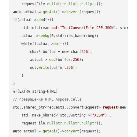
    requestFile,
nullptr
,
nullptr
,
nullptr
))
auto
 actual = 
getApi
()->
convert
if
(actual->
good
()){

std::ofstream 
out
(
"TestConvertFile_CPP.JSON"
, std::is
    actual->
seekg
(
0
,std::ios_base::beg);

while
(!actual->
eof
()){

char
* buffer = 
new
char
[
256
];

        actual->
read
(buffer,
256
);

        out.
write
(buffer,
256
);

    }

}

// превращение HTML Aspose.Cells
std::shared_ptr<requests::ConvertRequest> 
request
(
new
 requ
    std::make_shared< std::wstring >(
"XLSM"
) ,        

    requestFile,
nullptr
,
nullptr
,
nullptr
))
auto
 actual = 
getApi
()->
convert