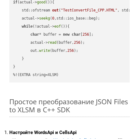
if
(actual->
good
()){

std::ofstream 
out
(
"TestConvertFile_CPP.HTML"
, std::is
    actual->
seekg
(
0
,std::ios_base::beg);

while
(!actual->
eof
()){

char
* buffer = 
new
char
[
256
];

        actual->
read
(buffer,
256
);

        out.
write
(buffer,
256
);

    }

}

%!(EXTRA string=XLSM)
Простое преобразование JSON Files
to XLSM в C++ SDK
Настройте WordsApi и CellsApi