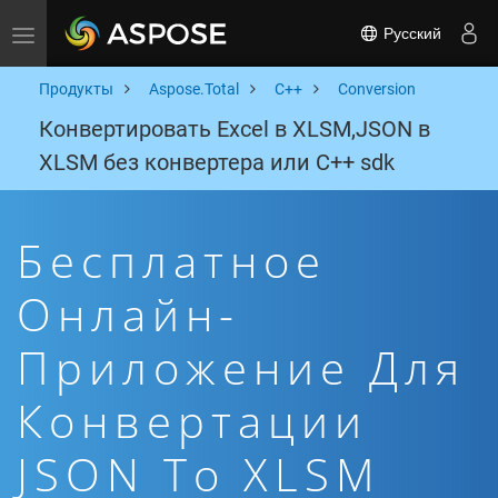
Русский
Toggle navigation
Продукты
Aspose.Total
C++
Conversion
Конвертировать Excel в XLSM,JSON в
XLSM без конвертера или C++ sdk
Бесплатное
Онлайн-
Приложение Для
Конвертации
JSON To XLSM