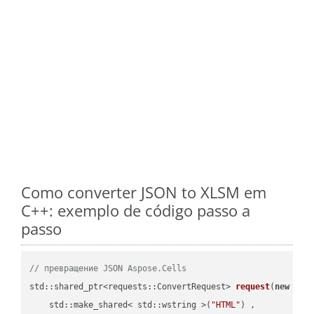
Como converter JSON to XLSM em
C++: exemplo de código passo a
passo
// превращение JSON Aspose.Cells
std::shared_ptr<requests::ConvertRequest> 
request
(
new
 requ
    std::make_shared< std::wstring >(
"HTML"
) ,        
