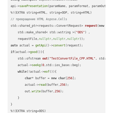
api->
savePresentation
(paramName, paramFormat, paramOutPat
// превращение HTML Aspose.Cells
std::shared_ptr<requests::ConvertRequest> 
request
(
new
 requ
    std::make_shared< std::wstring >(
"ODS"
) ,        

    requestFile,
nullptr
,
nullptr
,
nullptr
))
auto
 actual = 
getApi
()->
convert
if
(actual->
good
()){

std::ofstream 
out
(
"TestConvertFile_CPP.HTML"
, std::is
    actual->
seekg
(
0
,std::ios_base::beg);

while
(!actual->
eof
()){

char
* buffer = 
new
char
[
256
];

        actual->
read
(buffer,
256
);

        out.
write
(buffer,
256
);

    }

}

%!(EXTRA string=ODS)