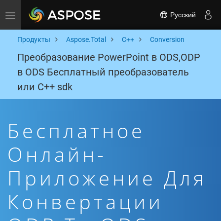
Русский
Toggle navigation
Продукты
Aspose.Total
C++
Conversion
Преобразование PowerPoint в ODS,ODP
в ODS Бесплатный преобразователь
или C++ sdk
Бесплатное
Онлайн-
Приложение Для
Конвертации