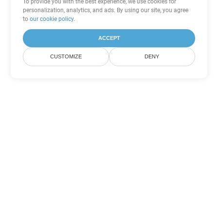
To provide you with the best experience, we use cookies for
personalization, analytics, and ads. By using our site, you agree
to
our cookie policy
.
ACCEPT
CUSTOMIZE
DENY
Другие варианты
конвертации PowerPoint
Конвертировать ODP в DOC
DOC:
Microsoft Word Binary Format
Конвертировать ODP в DOT
DOT:
Microsoft Word Template Files