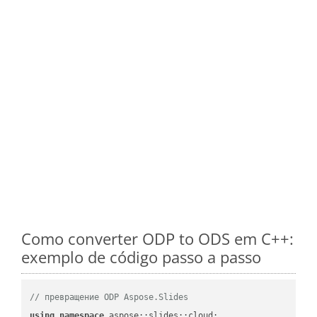
Como converter ODP to ODS em C++:
exemplo de código passo a passo
// превращение ODP Aspose.Slides
using
namespace
 aspose::slides::cloud;            
