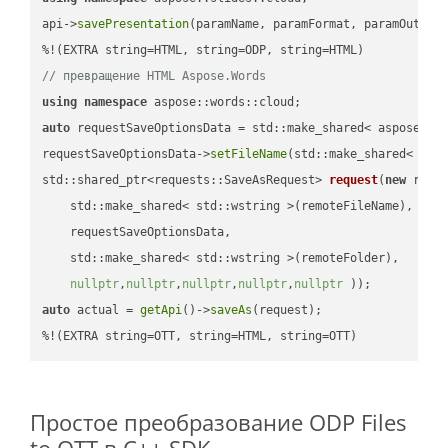
api->
savePresentation
(paramName, paramFormat, paramOutPat
// превращение HTML Aspose.Words
using
namespace
auto
 requestSaveOptionsData = std::make_shared< aspose::wo
requestSaveOptionsData->
setFileName
(std::make_shared< std
std::shared_ptr<requests::SaveAsRequest> 
request
(
new
 reque
    std::make_shared< std::wstring >(remoteFileName),

    requestSaveOptionsData,

    std::make_shared< std::wstring >(remoteFolder),

nullptr
,
nullptr
,
nullptr
,
nullptr
,
nullptr
 ))
auto
 actual = 
getApi
()->
saveAs
(request);

%!(EXTRA string=OTT, string=HTML, string=OTT)
Простое преобразование ODP Files