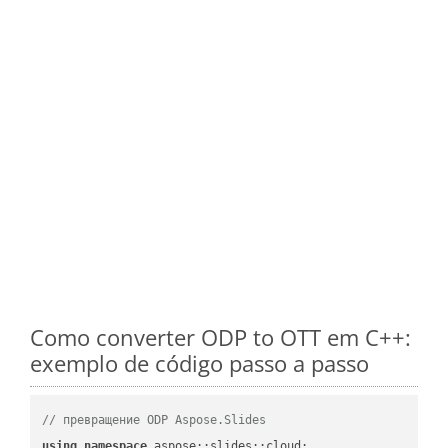
Como converter ODP to OTT em C++:
exemplo de código passo a passo
// превращение ODP Aspose.Slides
using
namespace
 aspose::slides::cloud;            
