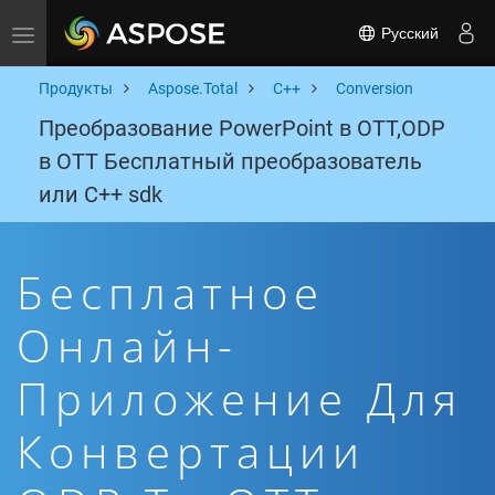
Русский
Toggle navigation
Продукты
Aspose.Total
C++
Conversion
Преобразование PowerPoint в OTT,ODP
в OTT Бесплатный преобразователь
или C++ sdk
Бесплатное
Онлайн-
Приложение Для
Конвертации