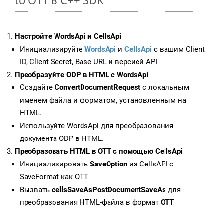
to OTT в C++ SDK
Настройте WordsApi и CellsApi
Инициализируйте
WordsApi
и
CellsApi
с вашим Client
ID, Client Secret, Base URL и версией API
Преобразуйте ODP в HTML с WordsApi
Создайте
ConvertDocumentRequest
с локальным
именем файла и форматом, установленным на
HTML.
Используйте WordsApi для преобразования
документа ODP в HTML.
Преобразовать HTML в OTT с помощью CellsApi
Инициализировать
SaveOption
из CellsAPI с
SaveFormat как OTT
Вызвать
cellsSaveAsPostDocumentSaveAs
для
преобразования HTML-файла в формат
OTT