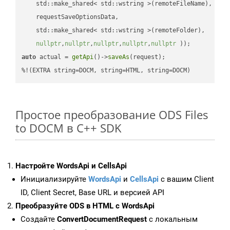
    std::make_shared< std::wstring >(remoteFileName),

    requestSaveOptionsData,

    std::make_shared< std::wstring >(remoteFolder),

nullptr
,
nullptr
,
nullptr
,
nullptr
,
nullptr
 ))
auto
 actual = 
getApi
()->
saveAs
(request);

%!(EXTRA string=DOCM, string=HTML, string=DOCM)
Простое преобразование ODS Files
to DOCM в C++ SDK
Настройте WordsApi и CellsApi
Инициализируйте
WordsApi
и
CellsApi
с вашим Client
ID, Client Secret, Base URL и версией API
Преобразуйте ODS в HTML с WordsApi
Создайте
ConvertDocumentRequest
с локальным