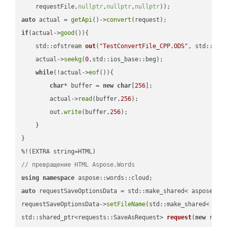
    requestFile,
nullptr
,
nullptr
,
nullptr
))
auto
 actual = 
getApi
()->
convert
if
(actual->
good
()){

std::ofstream 
out
(
"TestConvertFile_CPP.ODS"
, std::ist
    actual->
seekg
(
0
,std::ios_base::beg);

while
(!actual->
eof
()){

char
* buffer = 
new
char
[
256
];

        actual->
read
(buffer,
256
);

        out.
write
(buffer,
256
);

    }

}

// превращение HTML Aspose.Words
using
namespace
auto
 requestSaveOptionsData = std::make_shared< aspose::wo
requestSaveOptionsData->
setFileName
(std::make_shared< std
std::shared_ptr<requests::SaveAsRequest> 
request
(
new
 reque