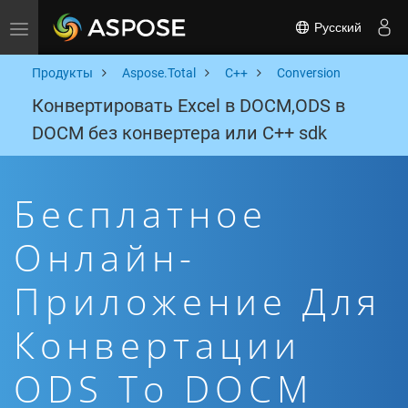
Русский
Toggle navigation
Продукты
Aspose.Total
C++
Conversion
Конвертировать Excel в DOCM,ODS в
DOCM без конвертера или C++ sdk
Бесплатное
Онлайн-
Приложение Для
Конвертации
ODS To DOCM