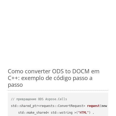
Como converter ODS to DOCM em
C++: exemplo de código passo a
passo
// превращение ODS Aspose.Cells
std::shared_ptr<requests::ConvertRequest> 
request
(
new
 requ
    std::make_shared< std::wstring >(
"HTML"
) ,        
