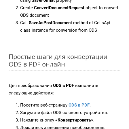
using
SaveFormat
property.
Create
ConvertDocumentRequest
object to convert
ODS document
Call
SaveAsPostDocument
method of CellsApi
class instance for conversion from ODS
Простые шаги для конвертации
ODS в PDF онлайн
Для преобразования
ODS в PDF
выполните
следующие действия:
Посетите веб-страницу
ODS в PDF
.
Загрузите файл ODS со своего устройства.
Нажмите кнопку
«Конвертировать»
.
Дождитесь завершения преобразования.