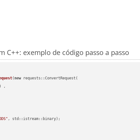
 C++: exemplo de código passo a passo
equest
(
new
 requests::ConvertRequest(

) ,        

ODS"
, std::istream::binary)
;
