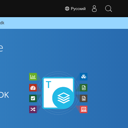
Русский
sdk
е
DK