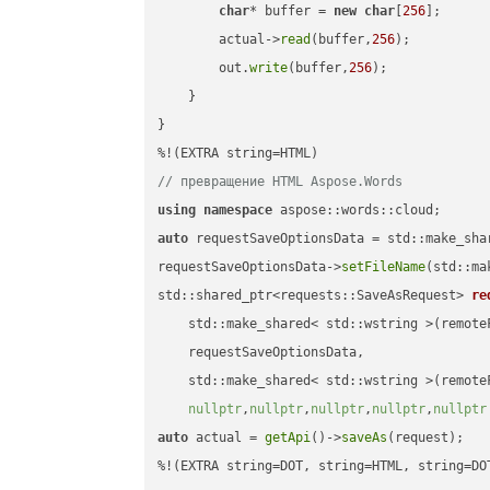
char
* buffer = 
new
char
[
256
];

        actual->
read
(buffer,
256
);

        out.
write
(buffer,
256
);

    }

}

// превращение HTML Aspose.Words
using
namespace
auto
 requestSaveOptionsData = std::make_sha
requestSaveOptionsData->
setFileName
(std::ma
std::shared_ptr<requests::SaveAsRequest> 
re
    std::make_shared< std::wstring >(remoteF
    requestSaveOptionsData,

    std::make_shared< std::wstring >(remoteF
nullptr
,
nullptr
,
nullptr
,
nullptr
,
nullptr
auto
 actual = 
getApi
()->
saveAs
(request);

%!(EXTRA string=DOT, string=HTML, string=DO