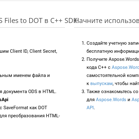
Files to DOT в C++ SDK
Начните использов
Создайте учетную запи
им Client ID, Client Secret,
бесплатную информацию
Получите Aspose.Words 
кода C++ с
Aspose.Word
ьным именем файла и
самостоятельной комп
к
выпускам
, чтобы най
я документа ODS в HTML.
Также ознакомьтесь со
sApi
для
Aspose.Words
и
Asp
 с SaveFormat как DOT
API
.
для преобразования HTML-