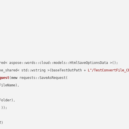
red< aspose::words::cloud::models::HtmlSaveOptionsData >();

ke_shared< std::wstring >(baseTestOutPath + 
L"/TestConvertFile_C
quest
(
new
 requests::SaveAsRequest(

ileName),

older),

 ))
T)