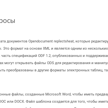
просы
мата документов Opendocument replectsheat, которые редакти
ы. Это формат на основе XML и является одним из нескольки
к часть спецификаций ODF 1.2, опубликованных и поддержива
х могут открывать файлы ODS для редактирования и манипуляц
быть преобразованы в другие форматы электронных таблиц, та
онные файлы, созданные Microsoft Word, чтобы иметь предв
OC или DOCX. Файл шаблона создается для того, чтобы иметь