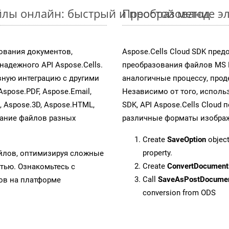
йлы онлайн: быстрый и простой метод
Преобразование эл
ования документов,
Aspose.Cells Cloud SDK пре
адежного API Aspose.Cells.
преобразования файлов MS 
ную интеграцию с другими
аналогичные процессу, про
Aspose.PDF, Aspose.Email,
Независимо от того, исполь
s, Aspose.3D, Aspose.HTML,
SDK, API Aspose.Cells Cloud
вание файлов разных
различные форматы изображен
Create
SaveOption
object
property.
айлов, оптимизируя сложные
Create
ConvertDocument
тью. Ознакомьтесь с
Call
SaveAsPostDocume
в на платформе
conversion from ODS