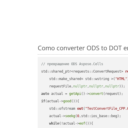
Como converter ODS to DOT em
// превращение ODS Aspose.Cells
std::shared_ptr<requests::ConvertRequest> 
r
    std::make_shared< std::wstring >(
"HTML"
    requestFile,
nullptr
,
nullptr
,
nullptr
))
auto
 actual = 
getApi
()->
convert
if
(actual->
good
()){

std::ofstream 
out
(
"TestConvertFile_CPP.
    actual->
seekg
(
0
,std::ios_base::beg);

while
(!actual->
eof
()){
