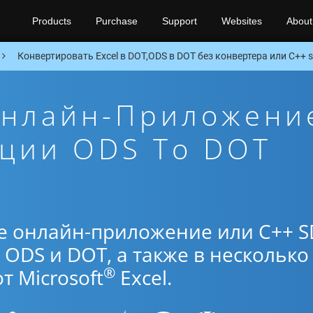
Products
Purchase
Support
Websites
About
Конвертировать Excel в DOT,ODS в DOT без конвертера или C++ 
Онлайн-Приложени
ации ODS To DOT
е онлайн-приложение или C++ S
ODS и DOT, а также в несколько
®
 Microsoft
Excel.