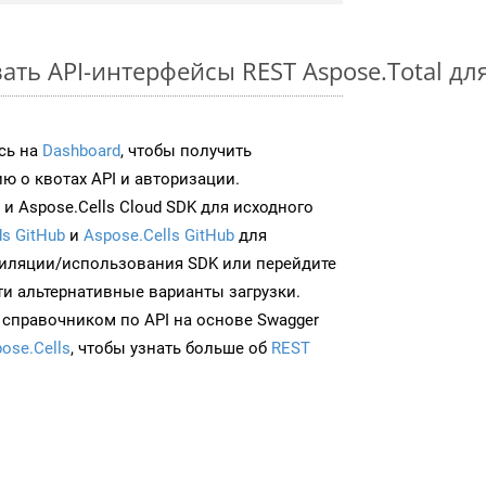
ать API-интерфейсы REST Aspose.Total дл
сь на
Dashboard
, чтобы получить
 о квотах API и авторизации.
и Aspose.Cells Cloud SDK для исходного
s GitHub
и
Aspose.Cells GitHub
для
иляции/использования SDK или перейдите
ти альтернативные варианты загрузки.
 справочником по API на основе Swagger
ose.Cells
, чтобы узнать больше об
REST