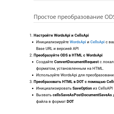
Простое преобразование ODS 
Настройте WordsApi и CellsApi
Инициализируйте
WordsApi
и
CellsApi
с ваш
Base URL и версией API
Преобразуйте ODS в HTML с WordsApi
Создайте
ConvertDocumentRequest
с локал
форматом, установленным на HTML.
Используйте WordsApi для преобразовани
Преобразовать HTML в DOT с помощью Cell
Инициализировать
SaveOption
из CellsAPI
Вызвать
cellsSaveAsPostDocumentSaveAs
файла в формат
DOT