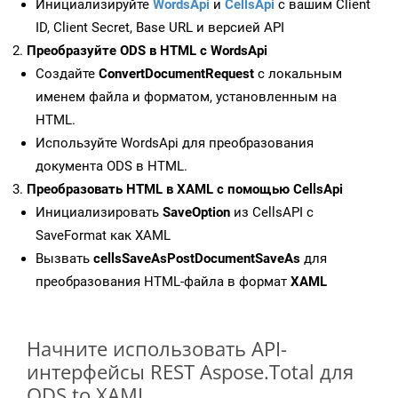
Инициализируйте
WordsApi
и
CellsApi
с вашим Client
ID, Client Secret, Base URL и версией API
Преобразуйте ODS в HTML с WordsApi
Создайте
ConvertDocumentRequest
с локальным
именем файла и форматом, установленным на
HTML.
Используйте WordsApi для преобразования
документа ODS в HTML.
Преобразовать HTML в XAML с помощью CellsApi
Инициализировать
SaveOption
из CellsAPI с
SaveFormat как XAML
Вызвать
cellsSaveAsPostDocumentSaveAs
для
преобразования HTML-файла в формат
XAML
Начните использовать API-
интерфейсы REST Aspose.Total для
ODS to XAML