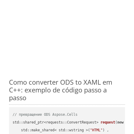
Como converter ODS to XAML em
C++: exemplo de código passo a
passo
// превращение ODS Aspose.Cells
std::shared_ptr<requests::ConvertRequest> 
request
(
new
 requ
    std::make_shared< std::wstring >(
"HTML"
) ,        
