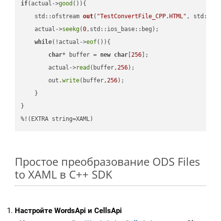
if
(actual->
good
()){

std::ofstream 
out
(
"TestConvertFile_CPP.HTML"
, std::is
    actual->
seekg
(
0
,std::ios_base::beg);

while
(!actual->
eof
()){

char
* buffer = 
new
char
[
256
];

        actual->
read
(buffer,
256
);

        out.
write
(buffer,
256
);

    }

}

%!(EXTRA string=XAML)
Простое преобразование ODS Files
to XAML в C++ SDK
Настройте WordsApi и CellsApi