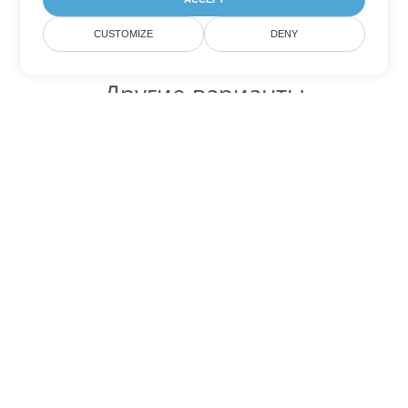
CUSTOMIZE
DENY
Другие варианты
конвертации Excel
Конвертировать ODS в DOC
DOC:
Microsoft Word Binary Format
Конвертировать ODS в DOT
DOT:
Microsoft Word Template Files
Конвертировать ODS в DOCX
DOCX:
Office 2007+ Word Document
Конвертировать ODS в DOCM