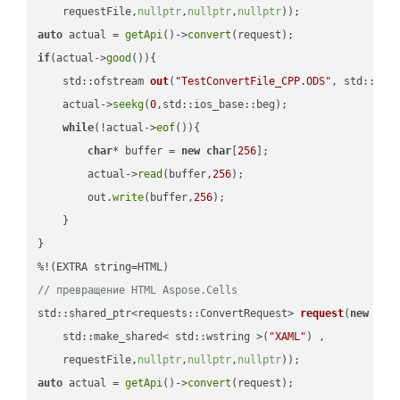
    requestFile,
nullptr
,
nullptr
,
nullptr
))
auto
 actual = 
getApi
()->
convert
if
(actual->
good
()){

std::ofstream 
out
(
"TestConvertFile_CPP.ODS"
, std::ist
    actual->
seekg
(
0
,std::ios_base::beg);

while
(!actual->
eof
()){

char
* buffer = 
new
char
[
256
];

        actual->
read
(buffer,
256
);

        out.
write
(buffer,
256
);

    }

}

// превращение HTML Aspose.Cells
std::shared_ptr<requests::ConvertRequest> 
request
(
new
 requ
    std::make_shared< std::wstring >(
"XAML"
) ,        

    requestFile,
nullptr
,
nullptr
,
nullptr
))
auto
 actual = 
getApi
()->
convert