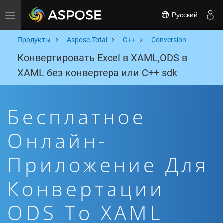
Русский
Toggle navigation
Продукты
Aspose.Total
C++
Conversion
Конвертировать Excel в XAML,ODS в
XAML без конвертера или C++ sdk
Бесплатное
Онлайн-
Приложение Для
Конвертации
ODS To XAML