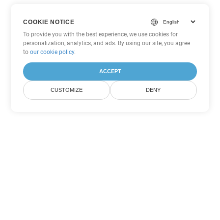
COOKIE NOTICE
To provide you with the best experience, we use cookies for
personalization, analytics, and ads. By using our site, you agree
to
our cookie policy
.
ACCEPT
CUSTOMIZE
DENY
Другие варианты
конвертации Word
Конвертировать OTT в DOC
DOC:
Microsoft Word Binary Format
Конвертировать OTT в DOT