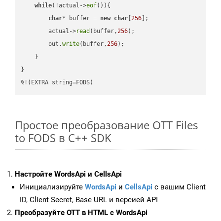
while
(!actual->
eof
()){

char
* buffer = 
new
char
[
256
];

        actual->
read
(buffer,
256
);

        out.
write
(buffer,
256
);

    }

}

%!(EXTRA string=FODS)
Простое преобразование OTT Files
to FODS в C++ SDK
Настройте WordsApi и CellsApi
Инициализируйте
WordsApi
и
CellsApi
с вашим Client
ID, Client Secret, Base URL и версией API
Преобразуйте OTT в HTML с WordsApi