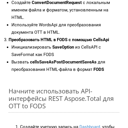
Создайте
ConvertDocumentRequest
с локальным
именем файла и форматом, установленным на
HTML.
Используйте WordsApi для преобразования
документа OTT в HTML.
Преобразовать HTML в FODS с помощью CellsApi
Инициализировать
SaveOption
из CellsAPI с
SaveFormat как FODS
Вызвать
cellsSaveAsPostDocumentSaveAs
для
преобразования HTML-файла в формат
FODS
Начните использовать API-
интерфейсы REST Aspose.Total для
OTT to FODS
Создайте учетную запись на
Dashboard
, чтобы