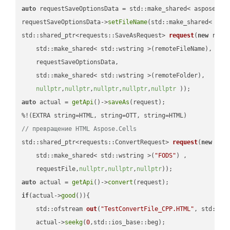
auto
 requestSaveOptionsData = std::make_shared< aspose::wo
requestSaveOptionsData->
setFileName
(std::make_shared< std
std::shared_ptr<requests::SaveAsRequest> 
request
(
new
 reque
    std::make_shared< std::wstring >(remoteFileName),

    requestSaveOptionsData,

    std::make_shared< std::wstring >(remoteFolder),

nullptr
,
nullptr
,
nullptr
,
nullptr
,
nullptr
 ))
auto
 actual = 
getApi
()->
saveAs
(request);

// превращение HTML Aspose.Cells
std::shared_ptr<requests::ConvertRequest> 
request
(
new
 requ
    std::make_shared< std::wstring >(
"FODS"
) ,        

    requestFile,
nullptr
,
nullptr
,
nullptr
))
auto
 actual = 
getApi
()->
convert
if
(actual->
good
()){

std::ofstream 
out
(
"TestConvertFile_CPP.HTML"
, std::is
    actual->
seekg
(
0
,std::ios_base::beg);
