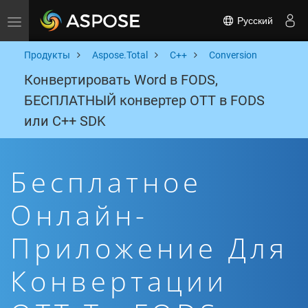
Русский
Toggle navigation
Продукты
Aspose.Total
C++
Conversion
Конвертировать Word в FODS,
БЕСПЛАТНЫЙ конвертер OTT в FODS
или C++ SDK
Бесплатное
Онлайн-
Приложение Для
Конвертации