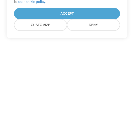
to
our cookie policy
.
ACCEPT
CUSTOMIZE
DENY
Другие варианты
конвертации Word
Конвертировать OTT в DOC
DOC:
Microsoft Word Binary Format
Конвертировать OTT в DOT
DOT:
Microsoft Word Template Files
Конвертировать OTT в DOCX