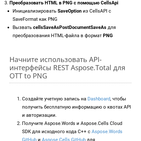
Преобразовать HTML в PNG с помощью CellsApi
Инициализировать
SaveOption
из CellsAPI с
SaveFormat как PNG
Вызвать
cellsSaveAsPostDocumentSaveAs
для
преобразования HTML-файла в формат
PNG
Начните использовать API-
интерфейсы REST Aspose.Total для
OTT to PNG
Создайте учетную запись на
Dashboard
, чтобы
получить бесплатную информацию о квотах API
и авторизации.
Получите Aspose.Words и Aspose.Cells Cloud
SDK для исходного кода C++ с
Aspose.Words
GitHub
и
Aspose.Cells GitHub
для