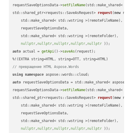
requestSaveOptionsData->
setFileName
(std::make_shared< std
std::shared_ptr<requests::SaveAsRequest> 
request
(
new
 reque
    std::make_shared< std::wstring >(remoteFileName),

    requestSaveOptionsData,

    std::make_shared< std::wstring >(remoteFolder),

nullptr
,
nullptr
,
nullptr
,
nullptr
,
nullptr
 ))
auto
 actual = 
getApi
()->
saveAs
(request);

// превращение HTML Aspose.Words
using
namespace
auto
 requestSaveOptionsData = std::make_shared< aspose::wo
requestSaveOptionsData->
setFileName
(std::make_shared< std
std::shared_ptr<requests::SaveAsRequest> 
request
(
new
 reque
    std::make_shared< std::wstring >(remoteFileName),

    requestSaveOptionsData,

    std::make_shared< std::wstring >(remoteFolder),

nullptr
,
nullptr
,
nullptr
,
nullptr
,
nullptr
 ))