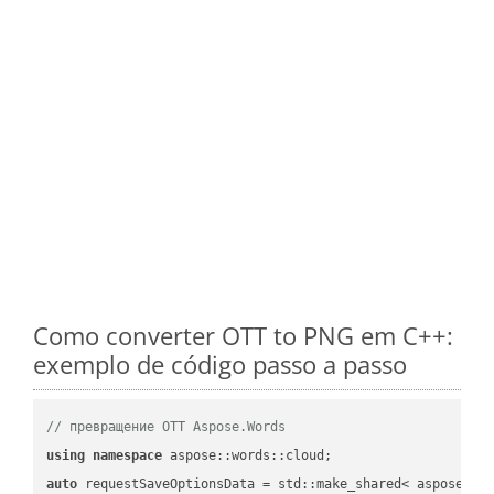
Como converter OTT to PNG em C++:
exemplo de código passo a passo
// превращение OTT Aspose.Words
using
namespace
auto
 requestSaveOptionsData = std::make_shared< aspose::wo