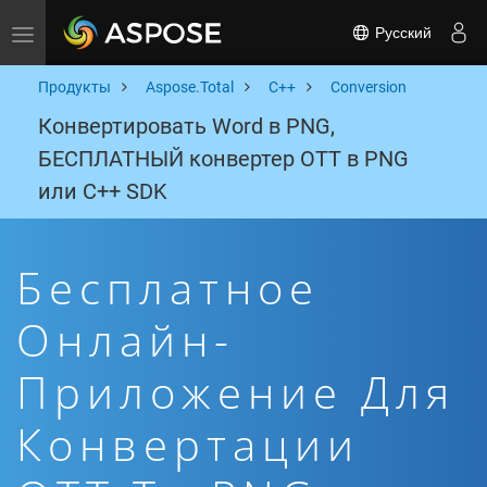
Русский
Toggle navigation
Продукты
Aspose.Total
C++
Conversion
Конвертировать Word в PNG,
БЕСПЛАТНЫЙ конвертер OTT в PNG
или C++ SDK
Бесплатное
Онлайн-
Приложение Для
Конвертации