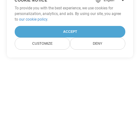
COOKIE NOTICE
To provide you with the best experience, we use cookies for
personalization, analytics, and ads. By using our site, you agree
to
our cookie policy
.
ACCEPT
CUSTOMIZE
DENY
Другие варианты
конвертации Word
Конвертировать PDF в DOC
DOC:
Microsoft Word Binary Format
Конвертировать PDF в DOT
DOT:
Microsoft Word Template Files