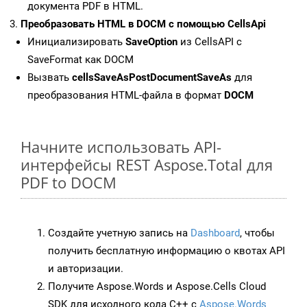
документа PDF в HTML.
Преобразовать HTML в DOCM с помощью CellsApi
Инициализировать
SaveOption
из CellsAPI с
SaveFormat как DOCM
Вызвать
cellsSaveAsPostDocumentSaveAs
для
преобразования HTML-файла в формат
DOCM
Начните использовать API-
интерфейсы REST Aspose.Total для
PDF to DOCM
Создайте учетную запись на
Dashboard
, чтобы
получить бесплатную информацию о квотах API
и авторизации.
Получите Aspose.Words и Aspose.Cells Cloud
SDK для исходного кода C++ с
Aspose.Words