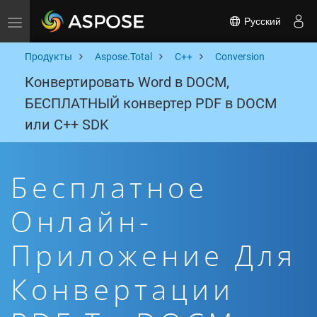
Русский
Toggle navigation
Продукты
Aspose.Total
C++
Conversion
Конвертировать Word в DOCM,
БЕСПЛАТНЫЙ конвертер PDF в DOCM
или C++ SDK
Бесплатное
Онлайн-
Приложение Для
Конвертации