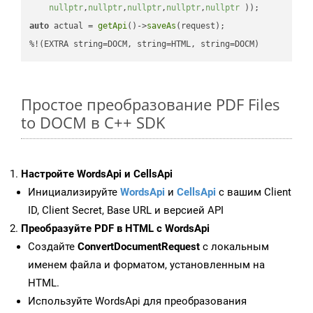
nullptr
,
nullptr
,
nullptr
,
nullptr
,
nullptr
 ))
auto
 actual = 
getApi
()->
saveAs
(request);

%!(EXTRA string=DOCM, string=HTML, string=DOCM)
Простое преобразование PDF Files
to DOCM в C++ SDK
Настройте WordsApi и CellsApi
Инициализируйте
WordsApi
и
CellsApi
с вашим Client
ID, Client Secret, Base URL и версией API
Преобразуйте PDF в HTML с WordsApi
Создайте
ConvertDocumentRequest
с локальным
именем файла и форматом, установленным на
HTML.
Используйте WordsApi для преобразования