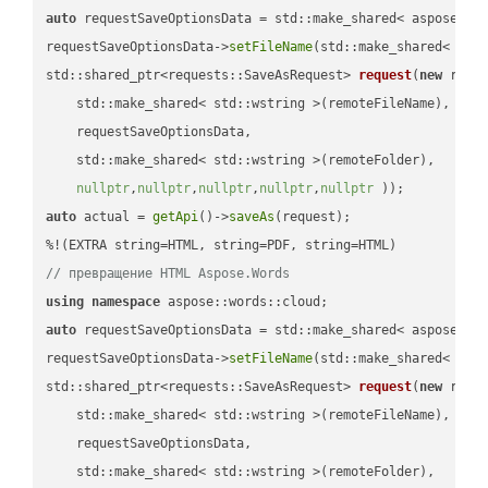
auto
 requestSaveOptionsData = std::make_shared< aspose::wo
requestSaveOptionsData->
setFileName
(std::make_shared< std
std::shared_ptr<requests::SaveAsRequest> 
request
(
new
 reque
    std::make_shared< std::wstring >(remoteFileName),

    requestSaveOptionsData,

    std::make_shared< std::wstring >(remoteFolder),

nullptr
,
nullptr
,
nullptr
,
nullptr
,
nullptr
 ))
auto
 actual = 
getApi
()->
saveAs
(request);

// превращение HTML Aspose.Words
using
namespace
auto
 requestSaveOptionsData = std::make_shared< aspose::wo
requestSaveOptionsData->
setFileName
(std::make_shared< std
std::shared_ptr<requests::SaveAsRequest> 
request
(
new
 reque
    std::make_shared< std::wstring >(remoteFileName),

    requestSaveOptionsData,

    std::make_shared< std::wstring >(remoteFolder),
