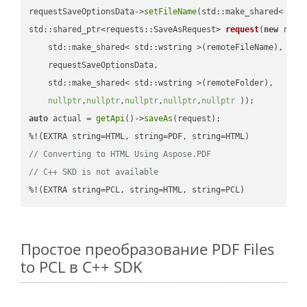
requestSaveOptionsData->
setFileName
(std::make_shared< std
std::shared_ptr<requests::SaveAsRequest> 
request
(
new
 reque
    std::make_shared< std::wstring >(remoteFileName),

    requestSaveOptionsData,

    std::make_shared< std::wstring >(remoteFolder),

nullptr
,
nullptr
,
nullptr
,
nullptr
,
nullptr
 ))
auto
 actual = 
getApi
()->
saveAs
(request);

// Converting to HTML Using Aspose.PDF
// C++ SKD is not available
%!(EXTRA string=PCL, string=HTML, string=PCL)
Простое преобразование PDF Files
to PCL в C++ SDK