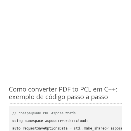
Como converter PDF to PCL em C++:
exemplo de código passo a passo
// превращение PDF Aspose.Words
using
namespace
auto
 requestSaveOptionsData = std::make_shared< aspose::wo