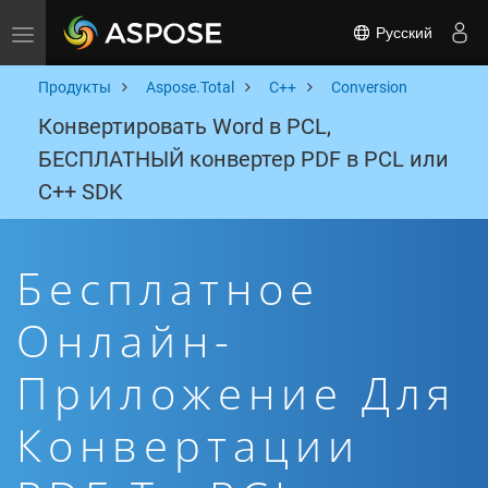
Русский
Toggle navigation
Продукты
Aspose.Total
C++
Conversion
Конвертировать Word в PCL,
БЕСПЛАТНЫЙ конвертер PDF в PCL или
C++ SDK
Бесплатное
Онлайн-
Приложение Для
Конвертации