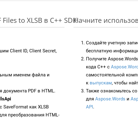
Files to XLSB в C++ SDK
Начните использова
Создайте учетную запи
им Client ID, Client Secret,
бесплатную информацию
Получите Aspose.Words 
кода C++ с
Aspose.Word
ьным именем файла и
самостоятельной комп
к
выпускам
, чтобы най
я документа PDF в HTML.
Также ознакомьтесь со
lsApi
для
Aspose.Words
и
Asp
 с SaveFormat как XLSB
API
.
для преобразования HTML-