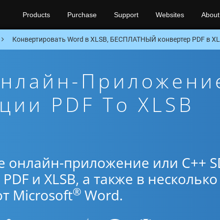
Products
Purchase
Support
Websites
About
Конвертировать Word в XLSB, БЕСПЛАТНЫЙ конвертер PDF в XL
Онлайн-Приложени
ции PDF To XLSB
е онлайн-приложение или C++ S
PDF и XLSB, а также в несколько
®
 Microsoft
Word.