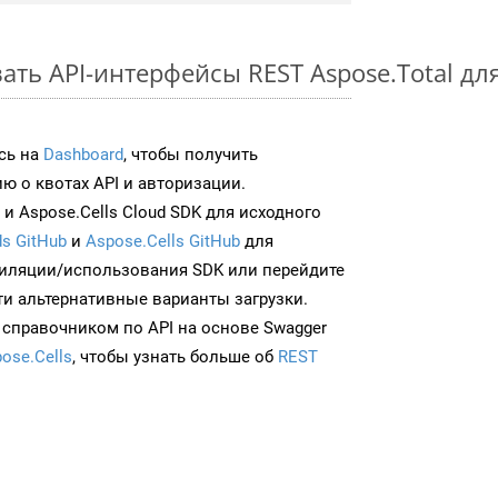
ть API-интерфейсы REST Aspose.Total для
сь на
Dashboard
, чтобы получить
 о квотах API и авторизации.
и Aspose.Cells Cloud SDK для исходного
s GitHub
и
Aspose.Cells GitHub
для
иляции/использования SDK или перейдите
ти альтернативные варианты загрузки.
 справочником по API на основе Swagger
ose.Cells
, чтобы узнать больше об
REST