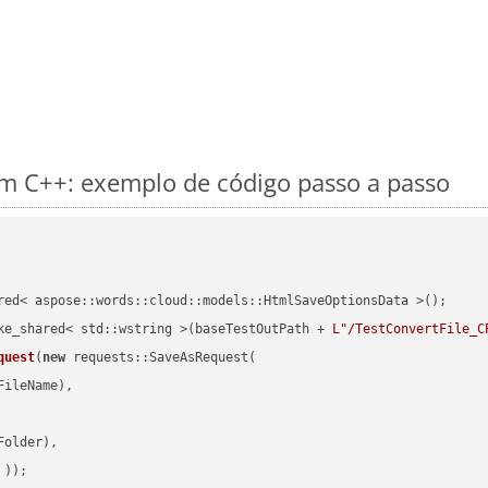
m C++: exemplo de código passo a passo
red< aspose::words::cloud::models::HtmlSaveOptionsData >();

ke_shared< std::wstring >(baseTestOutPath + 
L"/TestConvertFile_C
quest
(
new
 requests::SaveAsRequest(

ileName),

older),

 ))