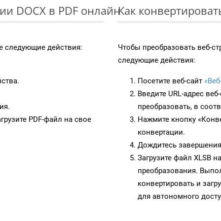
ции DOCX в PDF онлайн
Как конвертироват
 следующие действия:
Чтобы преобразовать веб-ст
следующие действия:
йства.
Посетите веб-сайт
«Веб
Введите URL-адрес веб
ия.
преобразовать, в соот
грузите PDF-файл на свое
Нажмите кнопку «Конве
конвертации.
Дождитесь завершения
Загрузите файл XLSB н
преобразования. Выпол
конвертировать и загр
для автономного досту