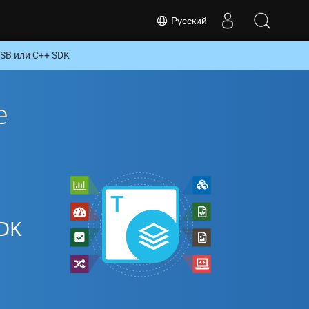
Русский
SB или C++ SDK
е
DK