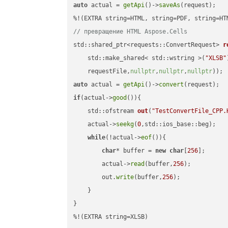
auto
 actual = 
getApi
()->
saveAs
(request);

// превращение HTML Aspose.Cells
std::shared_ptr<requests::ConvertRequest> 
r
    std::make_shared< std::wstring >(
"XLSB"
    requestFile,
nullptr
,
nullptr
,
nullptr
))
auto
 actual = 
getApi
()->
convert
if
(actual->
good
()){

std::ofstream 
out
(
"TestConvertFile_CPP.
    actual->
seekg
(
0
,std::ios_base::beg);

while
(!actual->
eof
()){

char
* buffer = 
new
char
[
256
];

        actual->
read
(buffer,
256
);

        out.
write
(buffer,
256
);

    }

}

%!(EXTRA string=XLSB)