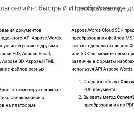
лы онлайн: быстрый и простой метод
Преобразование до
ования документов,
Aspose.Words Cloud SDK пре
адежного API Aspose.Words.
преобразования файлов MS 
ную интеграцию с другими
как мы сделали выше для X
spose.PDF, Aspose.Email,
или SDK вы можете легко п
s, Aspose.3D, Aspose.HTML,
различные форматы изображен
вание файлов разных
используя API Aspose.Words 
Создайте объект
Conve
PDF документа
айлов, оптимизируя сложные
Вызвать метод
Convert
тью. Ознакомьтесь с
преобразования из PD
в на платформе