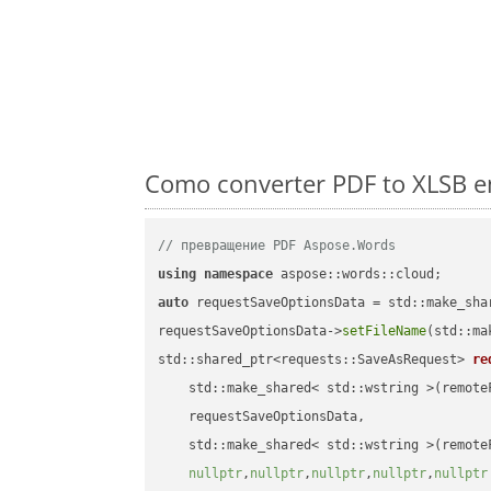
Como converter PDF to XLSB e
// превращение PDF Aspose.Words
using
namespace
auto
 requestSaveOptionsData = std::make_sha
requestSaveOptionsData->
setFileName
(std::ma
std::shared_ptr<requests::SaveAsRequest> 
re
    std::make_shared< std::wstring >(remoteF
    requestSaveOptionsData,

    std::make_shared< std::wstring >(remoteF
nullptr
,
nullptr
,
nullptr
,
nullptr
,
nullptr