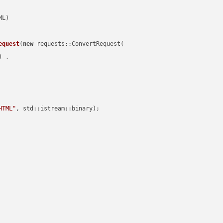
equest
(
new
 requests::ConvertRequest(

) ,        

HTML"
, std::istream::binary)
;
