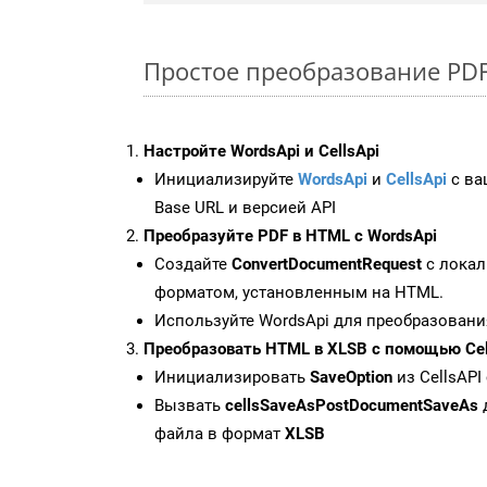
Простое преобразование PDF 
Настройте WordsApi и CellsApi
Инициализируйте
WordsApi
и
CellsApi
с ваш
Base URL и версией API
Преобразуйте PDF в HTML с WordsApi
Создайте
ConvertDocumentRequest
с локал
форматом, установленным на HTML.
Используйте WordsApi для преобразовани
Преобразовать HTML в XLSB с помощью Cel
Инициализировать
SaveOption
из CellsAPI
Вызвать
cellsSaveAsPostDocumentSaveAs
файла в формат
XLSB