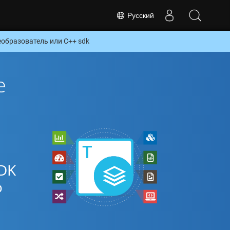
Русский
образователь или C++ sdk
е
DK
о