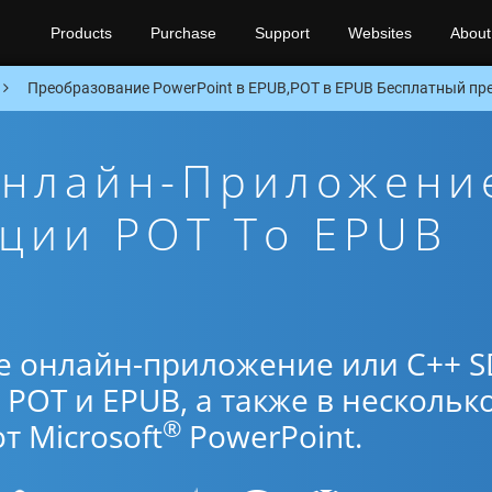
Products
Purchase
Support
Websites
About
Преобразование PowerPoint в EPUB,POT в EPUB Бесплатный пре
Онлайн-Приложени
ции POT To EPUB
е онлайн-приложение или C++ S
POT и EPUB, а также в нескольк
®
 Microsoft
PowerPoint.