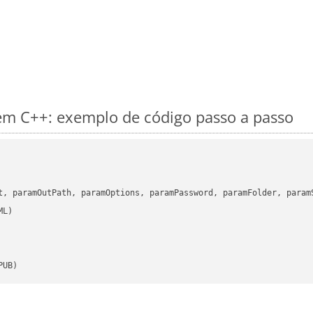
m C++: exemplo de código passo a passo
      

t, paramOutPath, paramOptions, paramPassword, paramFolder, param
PUB)