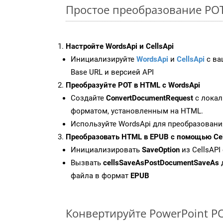
Простое преобразование POT 
Настройте WordsApi и CellsApi
Инициализируйте
WordsApi
и
CellsApi
с ваш
Base URL и версией API
Преобразуйте POT в HTML с WordsApi
Создайте
ConvertDocumentRequest
с локал
форматом, установленным на HTML.
Используйте WordsApi для преобразовани
Преобразовать HTML в EPUB с помощью Cel
Инициализировать
SaveOption
из CellsAPI
Вызвать
cellsSaveAsPostDocumentSaveAs
файла в формат
EPUB
Конвертируйте PowerPoint P