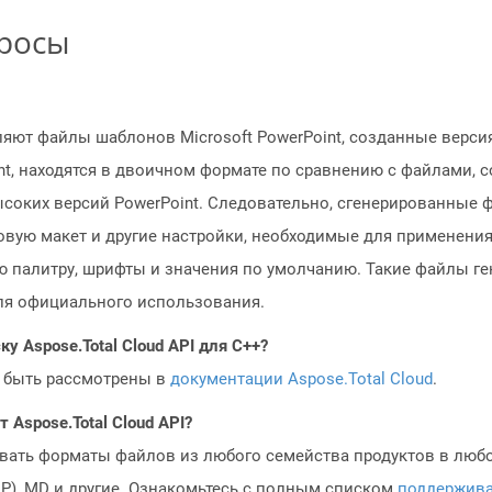
просы
яют файлы шаблонов Microsoft PowerPoint, созданные версия
int, находятся в двоичном формате по сравнению с файлами, 
соких версий PowerPoint. Следовательно, сгенерированные 
овую макет и другие настройки, необходимые для применения
ую палитру, шрифты и значения по умолчанию. Такие файлы ге
я официального использования.
у Aspose.Total Cloud API для C++?
 быть рассмотрены в
документации Aspose.Total Cloud
.
Aspose.Total Cloud API?
овать форматы файлов из любого семейства продуктов в любое
MP), MD и другие. Ознакомьтесь с полным списком
поддержив