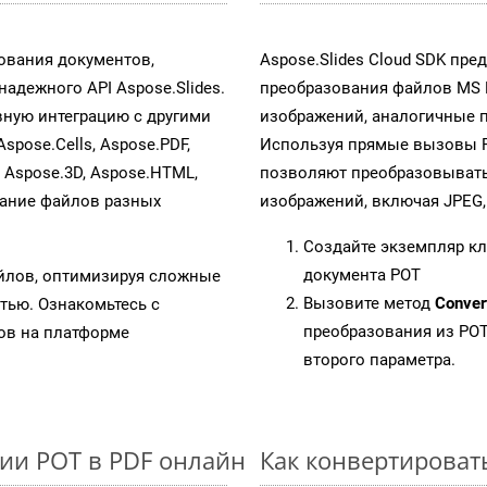
ования документов,
Aspose.Slides Cloud SDK пр
адежного API Aspose.Slides.
преобразования файлов MS 
ную интеграцию с другими
изображений, аналогичные 
Aspose.Cells, Aspose.PDF,
Используя прямые вызовы RES
, Aspose.3D, Aspose.HTML,
позволяют преобразовывать
вание файлов разных
изображений, включая JPEG, P
Создайте экземпляр к
документа POT
айлов, оптимизируя сложные
Вызовите метод
Conver
тью. Ознакомьтесь с
преобразования из POT
в на платформе
второго параметра.
ии POT в PDF онлайн
Как конвертироват