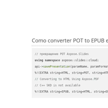
Como converter POT to EPUB e
// превращение POT Aspose.Slides
using
namespace
 aspose::slides::cloud;      
api->
savePresentation
(paramName, paramForma
// Converting to HTML Using Aspose.PDF
// C++ SKD is not available
%!(EXTRA string=EPUB, string=HTML, string=E