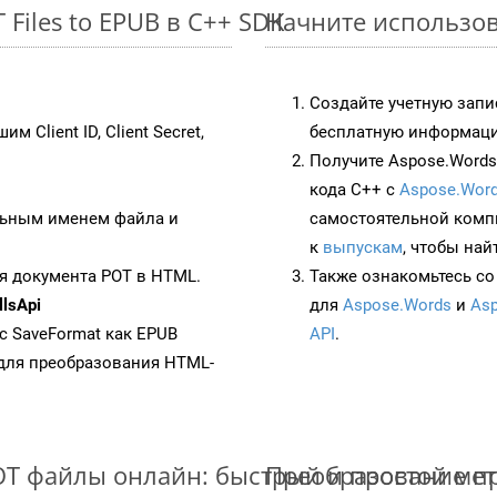
Files to EPUB в C++ SDK
Начните использова
Создайте учетную запи
им Client ID, Client Secret,
бесплатную информацию
Получите Aspose.Words 
кода C++ с
Aspose.Word
ьным именем файла и
самостоятельной комп
к
выпускам
, чтобы най
я документа POT в HTML.
Также ознакомьтесь со
lsApi
для
Aspose.Words
и
Asp
 с SaveFormat как EPUB
API
.
для преобразования HTML-
OT файлы онлайн: быстрый и простой ме
Преобразование пр