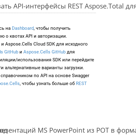
ть API-интерфейсы REST Aspose.Total дл
сь на
Dashboard
, чтобы получить
 о квотах API и авторизации.
и Aspose.Cells Cloud SDK для исходного
s GitHub
и
Aspose.Cells GitHub
для
иляции/использования SDK или перейдите
ти альтернативные варианты загрузки.
 справочником по API на основе Swagger
ose.Cells
, чтобы узнать больше об
REST
тод
езентаций MS PowerPoint из POT в фор