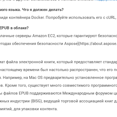
мого языка. Что я должен делать?
 виде контейнера Docker. Попробуйте использовать его с cURL
 EPUB в облаке?
блачные серверы Amazon EC2, которые гарантируют безопасно
одах обеспечения безопасности Aspose](https://about.aspose.c
мат файла электронной книги, который предоставляет станд
 настоящему времени был настолько распространен, что его
. Например, на Mac OS предварительно установленное прогр
в. Кроме того, существует много совместимого программного
ы файлов EPUB поддерживаются Международным форумом цифр
жных индустрии (BISG), ведущей торговой ассоциацией книг 
ятий, для упаковки контента.