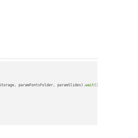
Storage, paramFontsFolder, paramSlides).
wait
();
