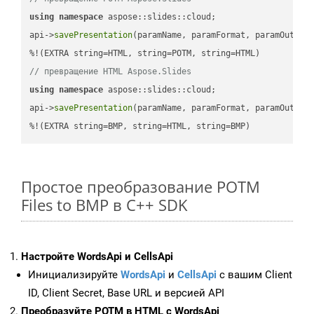
using
namespace
 aspose::slides::cloud;            

api->
savePresentation
(paramName, paramFormat, paramOutPat
// превращение HTML Aspose.Slides
using
namespace
 aspose::slides::cloud;            

api->
savePresentation
(paramName, paramFormat, paramOutPat
%!(EXTRA string=BMP, string=HTML, string=BMP)
Простое преобразование POTM
Files to BMP в C++ SDK
Настройте WordsApi и CellsApi
Инициализируйте
WordsApi
и
CellsApi
с вашим Client
ID, Client Secret, Base URL и версией API
Преобразуйте POTM в HTML с WordsApi