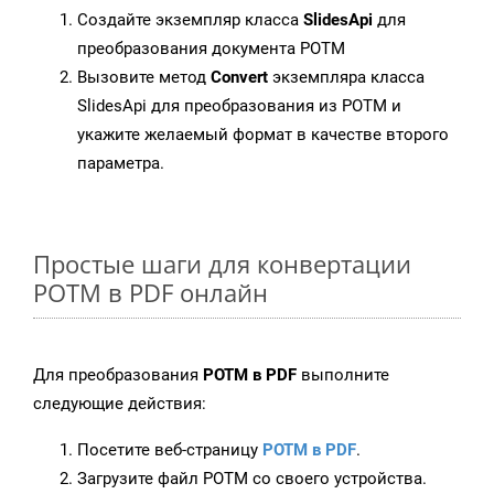
Создайте экземпляр класса
SlidesApi
для
преобразования документа POTM
Вызовите метод
Convert
экземпляра класса
SlidesApi для преобразования из POTM и
укажите желаемый формат в качестве второго
параметра.
Простые шаги для конвертации
POTM в PDF онлайн
Для преобразования
POTM в PDF
выполните
следующие действия:
Посетите веб-страницу
POTM в PDF
.
Загрузите файл POTM со своего устройства.