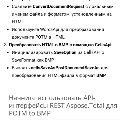
Создайте
ConvertDocumentRequest
с локальным
именем файла и форматом, установленным на
HTML.
Используйте WordsApi для преобразования
документа POTM в HTML.
Преобразовать HTML в BMP с помощью CellsApi
Инициализировать
SaveOption
из CellsAPI с
SaveFormat как BMP
Вызвать
cellsSaveAsPostDocumentSaveAs
для
преобразования HTML-файла в формат
BMP
Начните использовать API-
интерфейсы REST Aspose.Total для
POTM to BMP