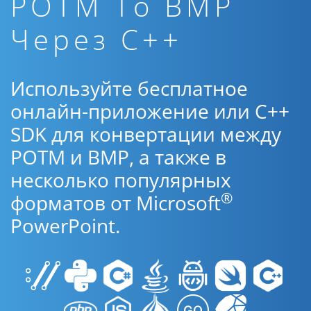
POTM To BMP
Через C++
Используйте бесплатное
онлайн-приложение или C++
SDK для конвертации между
POTM и BMP, а также в
несколько популярных
®
форматов от Microsoft
PowerPoint.