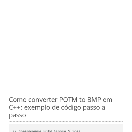
Como converter POTM to BMP em
C++: exemplo de código passo a
passo
// превращение POTM Aspose.Slides