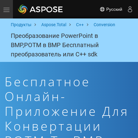
Русский
Toggle navigation
Продукты
Aspose.Total
C++
Conversion
Преобразование PowerPoint в
BMP,POTM в BMP Бесплатный
преобразователь или C++ sdk
Бесплатное
Онлайн-
Приложение Для
Конвертации