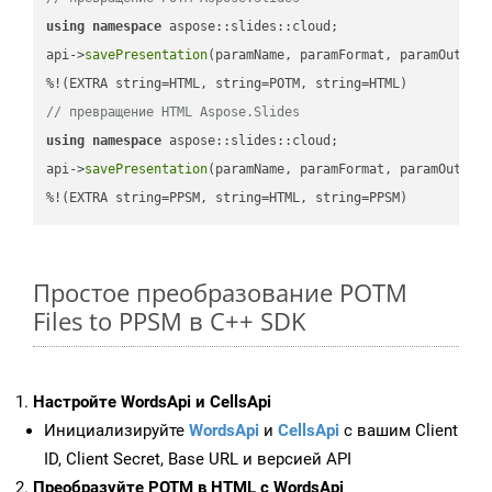
using
namespace
 aspose::slides::cloud;            

api->
savePresentation
(paramName, paramFormat, paramOutPat
// превращение HTML Aspose.Slides
using
namespace
 aspose::slides::cloud;            

api->
savePresentation
(paramName, paramFormat, paramOutPat
%!(EXTRA string=PPSM, string=HTML, string=PPSM)
Простое преобразование POTM
Files to PPSM в C++ SDK
Настройте WordsApi и CellsApi
Инициализируйте
WordsApi
и
CellsApi
с вашим Client
ID, Client Secret, Base URL и версией API
Преобразуйте POTM в HTML с WordsApi