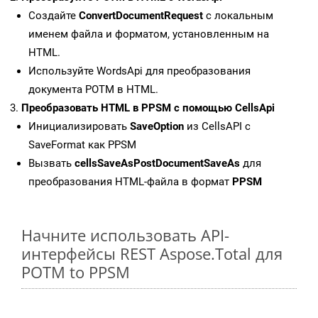
Создайте
ConvertDocumentRequest
с локальным
именем файла и форматом, установленным на
HTML.
Используйте WordsApi для преобразования
документа POTM в HTML.
Преобразовать HTML в PPSM с помощью CellsApi
Инициализировать
SaveOption
из CellsAPI с
SaveFormat как PPSM
Вызвать
cellsSaveAsPostDocumentSaveAs
для
преобразования HTML-файла в формат
PPSM
Начните использовать API-
интерфейсы REST Aspose.Total для
POTM to PPSM