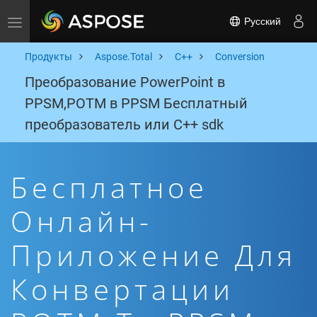
Русский
Toggle navigation
Продукты
Aspose.Total
C++
Conversion
Преобразование PowerPoint в
PPSM,POTM в PPSM Бесплатный
преобразователь или C++ sdk
Бесплатное
Онлайн-
Приложение Для
Конвертации