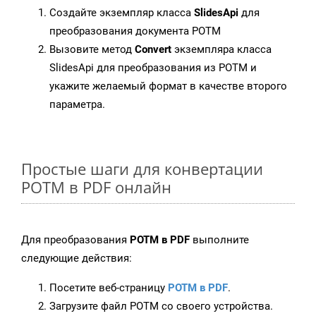
Создайте экземпляр класса
SlidesApi
для
преобразования документа POTM
Вызовите метод
Convert
экземпляра класса
SlidesApi для преобразования из POTM и
укажите желаемый формат в качестве второго
параметра.
Простые шаги для конвертации
POTM в PDF онлайн
Для преобразования
POTM в PDF
выполните
следующие действия:
Посетите веб-страницу
POTM в PDF
.
Загрузите файл POTM со своего устройства.