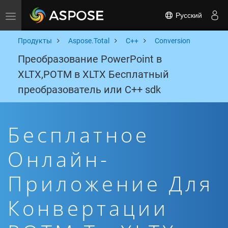
Русский
Toggle navigation
Продукты
Aspose.Total
C++
Conversion
Преобразование PowerPoint в
XLTX,POTM в XLTX Бесплатный
преобразователь или C++ sdk
Бесплатное
Онлайн-
Приложение Для
Конвертации