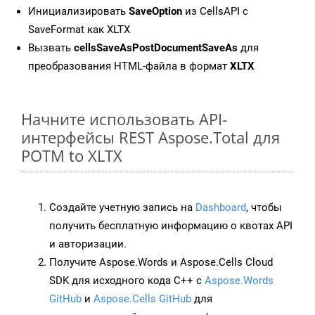
Инициализировать
SaveOption
из CellsAPI с
SaveFormat как XLTX
Вызвать
cellsSaveAsPostDocumentSaveAs
для
преобразования HTML-файла в формат
XLTX
Начните использовать API-
интерфейсы REST Aspose.Total для
POTM to XLTX
Создайте учетную запись на
Dashboard
, чтобы
получить бесплатную информацию о квотах API
и авторизации.
Получите Aspose.Words и Aspose.Cells Cloud
SDK для исходного кода C++ с
Aspose.Words
GitHub
и
Aspose.Cells GitHub
для