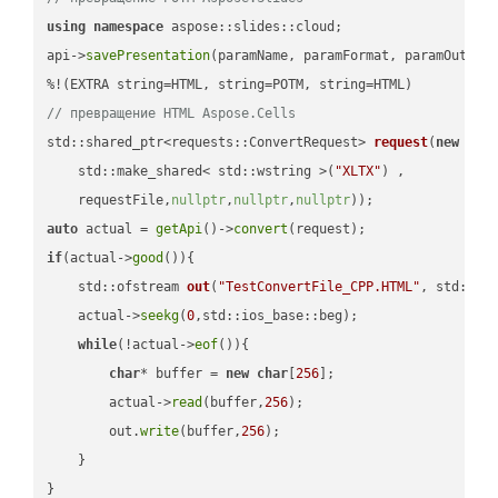
using
namespace
 aspose::slides::cloud;            

api->
savePresentation
(paramName, paramFormat, paramOutPat
// превращение HTML Aspose.Cells
std::shared_ptr<requests::ConvertRequest> 
request
(
new
 requ
    std::make_shared< std::wstring >(
"XLTX"
) ,        

    requestFile,
nullptr
,
nullptr
,
nullptr
))
auto
 actual = 
getApi
()->
convert
if
(actual->
good
()){

std::ofstream 
out
(
"TestConvertFile_CPP.HTML"
, std::is
    actual->
seekg
(
0
,std::ios_base::beg);

while
(!actual->
eof
()){

char
* buffer = 
new
char
[
256
];

        actual->
read
(buffer,
256
);

        out.
write
(buffer,
256
);

    }

}
