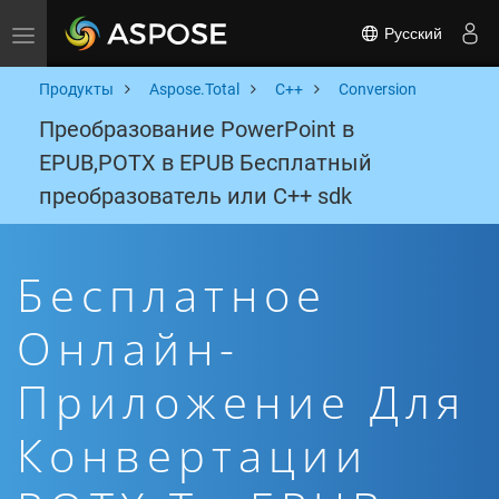
Русский
Toggle navigation
Продукты
Aspose.Total
C++
Conversion
Преобразование PowerPoint в
EPUB,POTX в EPUB Бесплатный
преобразователь или C++ sdk
Бесплатное
Онлайн-
Приложение Для
Конвертации