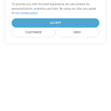
To provide you with the best experience, we use cookies for
personalization, analytics, and ads. By using our site, you agree
to
our cookie policy
.
ACCEPT
CUSTOMIZE
DENY
Другие варианты
конвертации PowerPoint
Конвертировать POTX в DOC
DOC:
Microsoft Word Binary Format
Конвертировать POTX в DOT
DOT:
Microsoft Word Template Files