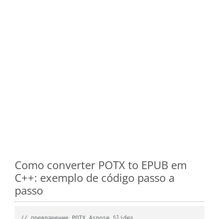
Como converter POTX to EPUB em
C++: exemplo de código passo a
passo
// превращение POTX Aspose.Slides