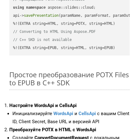
using
namespace
 aspose::slides::cloud;            

api->
savePresentation
(paramName, paramFormat, paramOutPat
// Converting to HTML Using Aspose.PDF
// C++ SKD is not available
%!(EXTRA string=EPUB, string=HTML, string=EPUB)
Простое преобразование POTX Files
to EPUB в C++ SDK
Настройте WordsApi и CellsApi
Инициализируйте
WordsApi
и
CellsApi
с вашим Client
ID, Client Secret, Base URL и версией API
Преобразуйте POTX в HTML с WordsApi
Создайте
ConvertDocumentRequest
с локальным