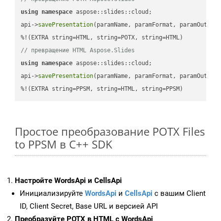
using
namespace
 aspose::slides::cloud;            

api->
savePresentation
(paramName, paramFormat, paramOutPat
// превращение HTML Aspose.Slides
using
namespace
 aspose::slides::cloud;            

api->
savePresentation
(paramName, paramFormat, paramOutPat
%!(EXTRA string=PPSM, string=HTML, string=PPSM)
Простое преобразование POTX Files
to PPSM в C++ SDK
Настройте WordsApi и CellsApi
Инициализируйте
WordsApi
и
CellsApi
с вашим Client
ID, Client Secret, Base URL и версией API
Преобразуйте POTX в HTML с WordsApi