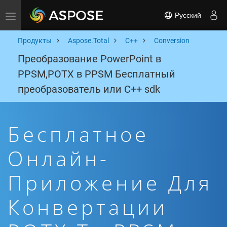
Русский
Toggle navigation
Продукты
Aspose.Total
C++
Conversion
Преобразование PowerPoint в
PPSM,POTX в PPSM Бесплатный
преобразователь или C++ sdk
Бесплатное
Онлайн-
Приложение Для
Конвертации