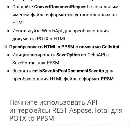
Создайте
ConvertDocumentRequest
с локальным
именем файла и форматом, установленным на
HTML.
Используйте WordsApi для преобразования
документа POTX в HTML.
Преобразовать HTML в PPSM с помощью CellsApi
Инициализировать
SaveOption
из CellsAPI с
SaveFormat как PPSM
Вызвать
cellsSaveAsPostDocumentSaveAs
для
преобразования HTML-файла в формат
PPSM
Начните использовать API-
интерфейсы REST Aspose.Total для
POTX to PPSM