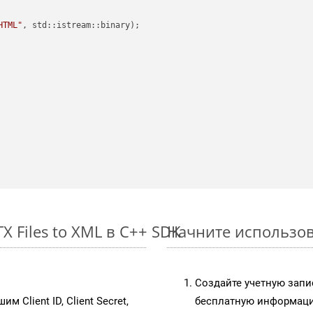
HTML"
, std::istream::binary)
;

 Files to XML в C++ SDK
Начните использова
Создайте учетную запи
им Client ID, Client Secret,
бесплатную информацию