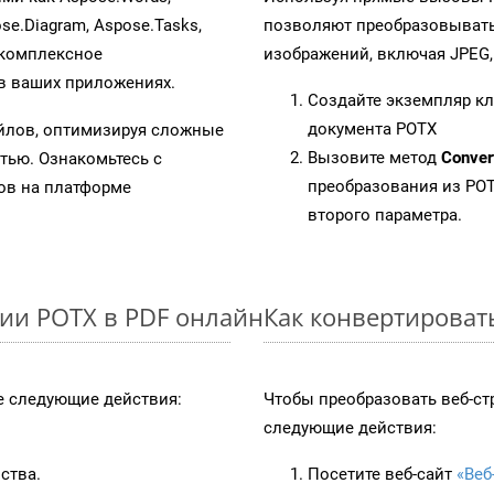
ose.Diagram, Aspose.Tasks,
позволяют преобразовывать
 комплексное
изображений, включая JPEG, P
в ваших приложениях.
Создайте экземпляр к
документа POTX
айлов, оптимизируя сложные
Вызовите метод
Conver
тью. Ознакомьтесь с
преобразования из POT
в на платформе
второго параметра.
ии POTX в PDF онлайн
Как конвертироват
 следующие действия:
Чтобы преобразовать веб-ст
следующие действия:
ства.
Посетите веб-сайт
«Веб