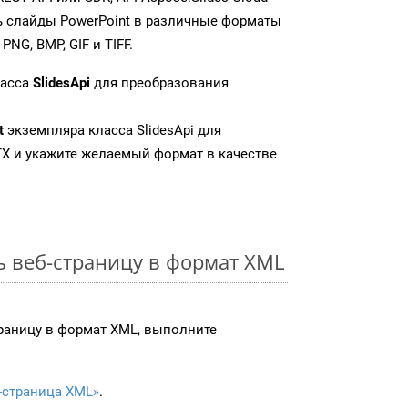
 слайды PowerPoint в различные форматы
NG, BMP, GIF и TIFF.
ласса
SlidesApi
для преобразования
t
экземпляра класса SlidesApi для
X и укажите желаемый формат в качестве
ь веб-страницу в формат XML
раницу в формат XML, выполните
-страница XML»
.