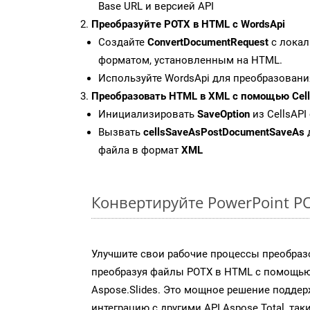
Base URL и версией API
Преобразуйте POTX в HTML с WordsApi
Создайте
ConvertDocumentRequest
с локал
форматом, установленным на HTML.
Используйте WordsApi для преобразовани
Преобразовать HTML в XML с помощью Cell
Инициализировать
SaveOption
из CellsAPI
Вызвать
cellsSaveAsPostDocumentSaveAs
файла в формат
XML
Конвертируйте PowerPoint P
Улучшите свои рабочие процессы преобраз
преобразуя файлы POTX в HTML с помощью
Aspose.Slides. Это мощное решение подде
интеграцию с другими API Aspose.Total, так