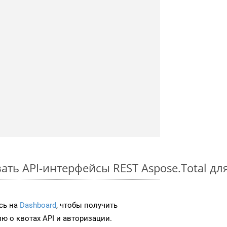
ть API-интерфейсы REST Aspose.Total дл
сь на
Dashboard
, чтобы получить
 о квотах API и авторизации.