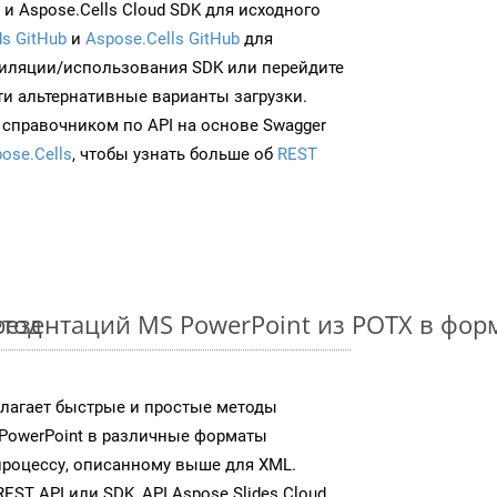
и Aspose.Cells Cloud SDK для исходного
s GitHub
и
Aspose.Cells GitHub
для
иляции/использования SDK или перейдите
ти альтернативные варианты загрузки.
 справочником по API на основе Swagger
ose.Cells
, чтобы узнать больше об
REST
етод
езентаций MS PowerPoint из POTX в фо
едлагает быстрые и простые методы
PowerPoint в различные форматы
процессу, описанному выше для XML.
T API или SDK, API Aspose.Slides Cloud