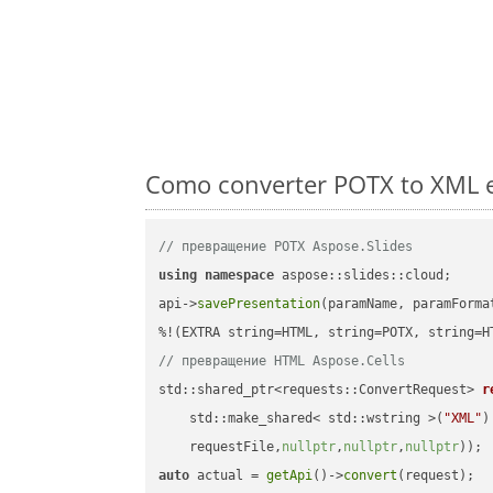
Como converter POTX to XML e
// превращение POTX Aspose.Slides
using
namespace
 aspose::slides::cloud;      
api->
savePresentation
(paramName, paramForma
// превращение HTML Aspose.Cells
std::shared_ptr<requests::ConvertRequest> 
r
    std::make_shared< std::wstring >(
"XML"
)
    requestFile,
nullptr
,
nullptr
,
nullptr
))
auto
 actual = 
getApi
()->
convert