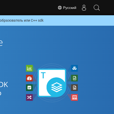
Русский
образователь или C++ sdk
е
DK
о