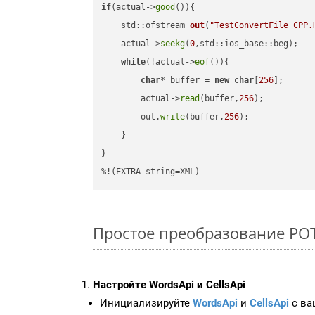
if
(actual->
good
()){

std::ofstream 
out
(
"TestConvertFile_CPP.
    actual->
seekg
(
0
,std::ios_base::beg);

while
(!actual->
eof
()){

char
* buffer = 
new
char
[
256
];

        actual->
read
(buffer,
256
);

        out.
write
(buffer,
256
);

    }

}

%!(EXTRA string=XML)
Простое преобразование POTX
Настройте WordsApi и CellsApi
Инициализируйте
WordsApi
и
CellsApi
с ваш