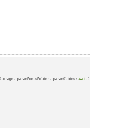
Storage, paramFontsFolder, paramSlides).
wait
();
