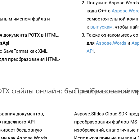
Получите Aspose.Words 
кода C++ с
Aspose.Word
ьным именем файла и
самостоятельной комп
к
выпускам
, чтобы най
я документа POTX в HTML.
Также ознакомьтесь со
sApi
для
Aspose.Words
и
Asp
 с SaveFormat как XML
API
.
для преобразования HTML-
OTX файлы онлайн: быстрый и простой м
Преобразование пр
ования документов,
Aspose.Slides Cloud SDK пр
 надежного API
преобразования файлов MS 
рживает бесшовную
изображений, аналогичные 
ими как Aspose.Words,
Используя прямые вызовы RES