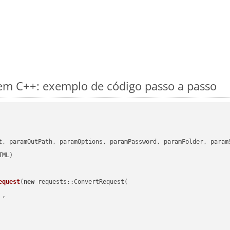
m C++: exemplo de código passo a passo
      

t, paramOutPath, paramOptions, paramPassword, paramFolder, param
equest
(
new
 requests::ConvertRequest(

 ,        
