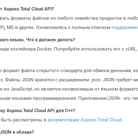
Aspose.Total Cloud API?
овать форматы файлов из любого семейства продуктов в любое
MP), MD и другие. Ознакомьтесь с полным списком
поддержив
мого языка. Что я должен делать?
 виде контейнера Docker. Попробуйте использовать его с cURL
то формат файла открытого стандарта для обмена данными, 
ых. Файлы JSON хранятся с расширением .json. JSON требует
н из JavaScript, но является независимым от языком форма
ыми языками программирования. Приложение/JSON - это тип
у Aspose.Total Cloud API для C++?
 быть рассмотрены в
документации Aspose.Total Cloud
.
 JSON в облаке?