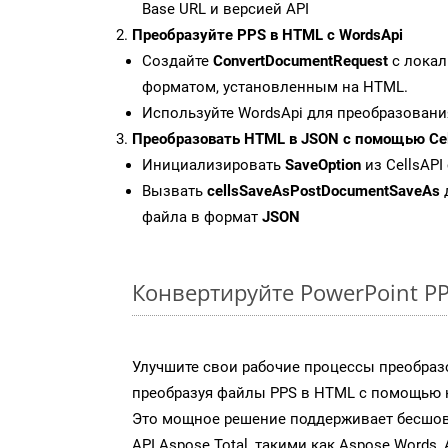
Base URL и версией API
Преобразуйте PPS в HTML с WordsApi
Создайте
ConvertDocumentRequest
с локал
форматом, установленным на HTML.
Используйте WordsApi для преобразовани
Преобразовать HTML в JSON с помощью Cel
Инициализировать
SaveOption
из CellsAPI
Вызвать
cellsSaveAsPostDocumentSaveAs
файла в формат
JSON
Конвертируйте PowerPoint P
Улучшите свои рабочие процессы преобраз
преобразуя файлы PPS в HTML с помощью н
Это мощное решение поддерживает бесшов
API Aspose.Total, такими как Aspose.Words, 