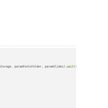
Storage, paramFontsFolder, paramSlides).
wait
();
