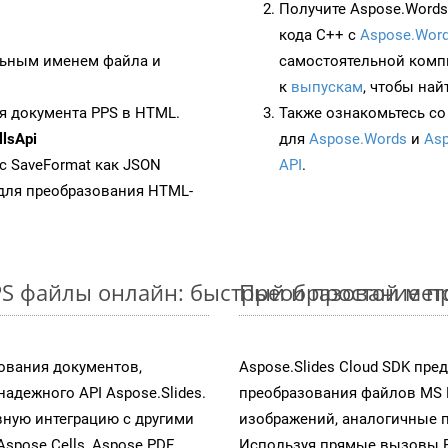
Получите Aspose.Words 
кода C++ с
Aspose.Word
ьным именем файла и
самостоятельной комп
к
выпускам
, чтобы най
я документа PPS в HTML.
Также ознакомьтесь со
lsApi
для
Aspose.Words
и
Asp
 с SaveFormat как JSON
API
.
для преобразования HTML-
PS файлы онлайн: быстрый и простой мет
Преобразование пр
ования документов,
Aspose.Slides Cloud SDK пр
адежного API Aspose.Slides.
преобразования файлов MS 
ную интеграцию с другими
изображений, аналогичные 
Aspose.Cells, Aspose.PDF,
Используя прямые вызовы RES