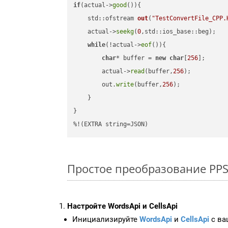
if
(actual->
good
()){

std::ofstream 
out
(
"TestConvertFile_CPP.
    actual->
seekg
(
0
,std::ios_base::beg);

while
(!actual->
eof
()){

char
* buffer = 
new
char
[
256
];

        actual->
read
(buffer,
256
);

        out.
write
(buffer,
256
);

    }

}

%!(EXTRA string=JSON)
Простое преобразование PPS 
Настройте WordsApi и CellsApi
Инициализируйте
WordsApi
и
CellsApi
с ваш