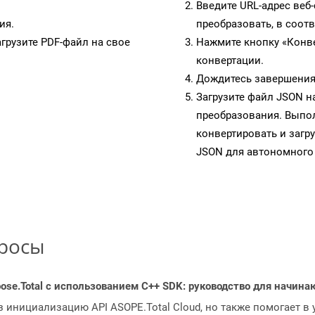
Введите URL-адрес веб
ия.
преобразовать, в соот
грузите PDF-файл на свое
Нажмите кнопку «Конве
конвертации.
Дождитесь завершения
Загрузите файл JSON н
преобразования. Выпол
конвертировать и загр
JSON для автономного
просы
ose.Total с использованием C++ SDK: руководство для начин
з инициализацию API ASOPE.Total Cloud, но также помогает в