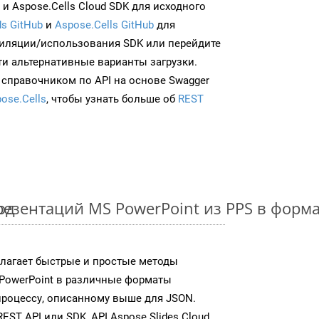
и Aspose.Cells Cloud SDK для исходного
s GitHub
и
Aspose.Cells GitHub
для
иляции/использования SDK или перейдите
ти альтернативные варианты загрузки.
 справочником по API на основе Swagger
ose.Cells
, чтобы узнать больше об
REST
од
езентаций MS PowerPoint из PPS в форм
едлагает быстрые и простые методы
PowerPoint в различные форматы
процессу, описанному выше для JSON.
T API или SDK, API Aspose.Slides Cloud