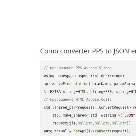
Como converter PPS to JSON e
// превращение PPS Aspose.Slides
using
namespace
 aspose::slides::cloud;      
api->
savePresentation
(paramName, paramForma
// превращение HTML Aspose.Cells
std::shared_ptr<requests::ConvertRequest> 
r
    std::make_shared< std::wstring >(
"JSON"
    requestFile,
nullptr
,
nullptr
,
nullptr
))
auto
 actual = 
getApi
()->
convert