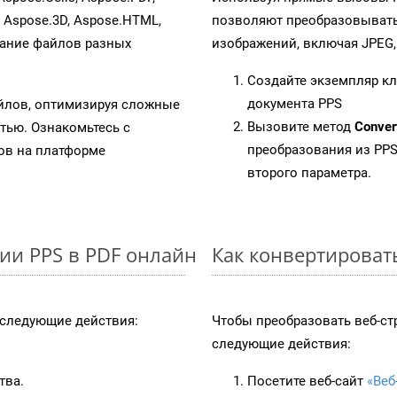
, Aspose.3D, Aspose.HTML,
позволяют преобразовывать
вание файлов разных
изображений, включая JPEG, P
Создайте экземпляр к
документа PPS
айлов, оптимизируя сложные
Вызовите метод
Conver
тью. Ознакомьтесь с
преобразования из PPS
в на платформе
второго параметра.
ии PPS в PDF онлайн
Как конвертироват
следующие действия:
Чтобы преобразовать веб-ст
следующие действия:
тва.
Посетите веб-сайт
«Веб