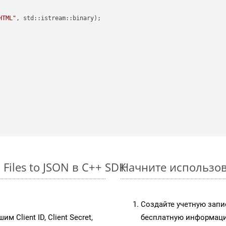
HTML"
, std::istream::binary)
;

Files to JSON в C++ SDK
Начните использова
Создайте учетную запи
им Client ID, Client Secret,
бесплатную информацию