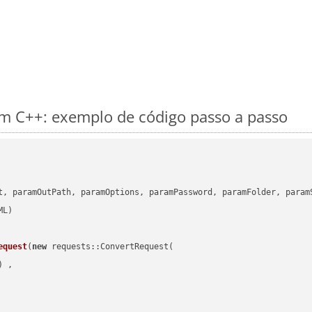
m C++: exemplo de código passo a passo
      

t, paramOutPath, paramOptions, paramPassword, paramFolder, param
equest
(
new
 requests::ConvertRequest(

) ,        
