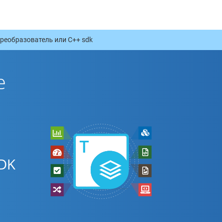
реобразователь или C++ sdk
е
DK