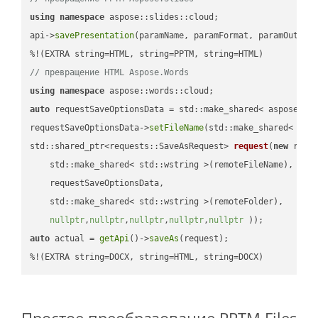
using
namespace
 aspose::slides::cloud;            

api->
savePresentation
(paramName, paramFormat, paramOutPat
// превращение HTML Aspose.Words
using
namespace
auto
 requestSaveOptionsData = std::make_shared< aspose::wo
requestSaveOptionsData->
setFileName
(std::make_shared< std
std::shared_ptr<requests::SaveAsRequest> 
request
(
new
 reque
    std::make_shared< std::wstring >(remoteFileName),

    requestSaveOptionsData,

    std::make_shared< std::wstring >(remoteFolder),

nullptr
,
nullptr
,
nullptr
,
nullptr
,
nullptr
 ))
auto
 actual = 
getApi
()->
saveAs
(request);

%!(EXTRA string=DOCX, string=HTML, string=DOCX)