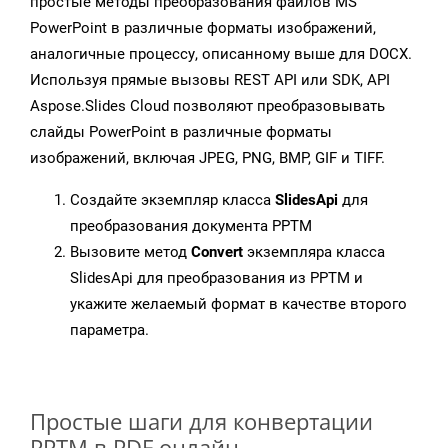
простые методы преобразования файлов MS
PowerPoint в различные форматы изображений,
аналогичные процессу, описанному выше для DOCX.
Используя прямые вызовы REST API или SDK, API
Aspose.Slides Cloud позволяют преобразовывать
слайды PowerPoint в различные форматы
изображений, включая JPEG, PNG, BMP, GIF и TIFF.
Создайте экземпляр класса
SlidesApi
для
преобразования документа PPTM
Вызовите метод
Convert
экземпляра класса
SlidesApi для преобразования из PPTM и
укажите желаемый формат в качестве второго
параметра.
Простые шаги для конвертации
PPTM в PDF онлайн