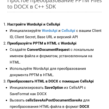
Простое преобразование PPTM Files
to DOCX в C++ SDK
Настройте WordsApi и CellsApi
Инициализируйте
WordsApi
и
CellsApi
с вашим Client
ID, Client Secret, Base URL и версией API
Преобразуйте PPTM в HTML с WordsApi
Создайте
ConvertDocumentRequest
с локальным
именем файла и форматом, установленным на
HTML.
Используйте WordsApi для преобразования
документа PPTM в HTML.
Преобразовать HTML в DOCX с помощью CellsApi
Инициализировать
SaveOption
из CellsAPI с
SaveFormat как DOCX
Вызвать
cellsSaveAsPostDocumentSaveAs
для
преобразования HTML-файла в формат
DOCX