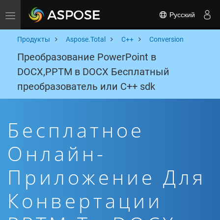
Русский
Toggle navigation
Продукты
Aspose.Total
C++
Conversion
Преобразование PowerPoint в
DOCX,PPTM в DOCX Бесплатный
преобразователь или C++ sdk
Бесплатное
Онлайн-
Приложение Для
Конвертации